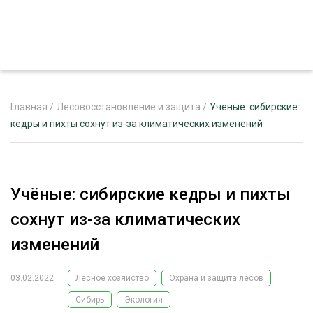
Главная
/
Лесовосстановление и защита
/
Учёные: сибирские
кедры и пихты сохнут из-за климатических изменений
ЖУРНАЛ «ЛЕСНОЙ КОМПЛЕКС»
О ПРОЕКТЕ
Учёные: сибирские кедры и пихты
РЕКЛАМОДАТЕЛЯМ
сохнут из-за климатических
изменений
03.02.2022
Лесное хозяйство
Охрана и защита лесов
ЛЕСНОЕ ХОЗЯЙСТВО
ЭКСПЕРТНОЕ МНЕНИЕ
Сибирь
Экология
ЛЕСОЗАГОТОВКА