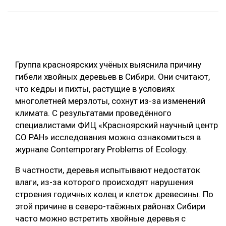
ОБРАБОТКА ДРЕВЕСИНЫ
ЦИФРОВАЯ СРЕДА
РУБРИКИ
БИОЭНЕРГЕТИКА
Группа красноярских учёных выяснила причину
ТЕМАТИЧЕСКИЕ ПРОЕКТЫ
ЛЕСОВОССТАНОВЛЕНИЕ И ЗАЩИТА
гибели хвойных деревьев в Сибири. Они считают,
ЛОГИСТИКА
что кедры и пихты, растущие в условиях
ПОДБОРКИ СТАТЕЙ
многолетней мерзлоты, сохнут из-за изменений
ПРОИЗВОДСТВО ДРЕВЕСНЫХ ПЛИТ
климата. С результатами проведённого
ЦБП
специалистами ФИЦ «Красноярский научный центр
СО РАН» исследования можно ознакомиться в
журнале Contemporary Problems of Ecology.
КОМПЛЕКСНАЯ ПЕРЕРАБОТКА
ЛЕСОПИЛЕНИЕ
В частности, деревья испытывают недостаток
влаги, из-за которого происходят нарушения
ДЕРЕВЯННОЕ ДОМОСТРОЕНИЕ
строения годичных колец и клеток древесины. По
БЕЗОПАСНОЕ ПРОИЗВОДСТВО
этой причине в северо-таёжных районах Сибири
часто можно встретить хвойные деревья с
СОРТИРОВКА ДРЕВЕСИНЫ