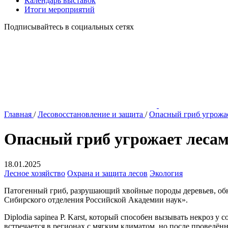
Календарь выставок
Итоги мероприятий
Подписывайтесь в социальных сетях
Главная
/
Лесовосстановление и защита
/
Опасный гриб угрожа
Опасный гриб угрожает леса
18.01.2025
Лесное хозяйство
Охрана и защита лесов
Экология
Патогенный гриб, разрушающий хвойные породы деревьев, обн
Сибирского отделения Российской Академии наук».
Diplodia sapinea P. Karst, который способен вызывать некроз у
встречается в регионах с мягким климатом, но после проведё