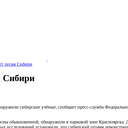
ет лесам Сибири
м Сибири
аружили сибирские учёные, сообщает пресс-служба Федерально
 сосны обыкновенной, обнаружили в парковой зоне Красноярска. Д
нных исследований установили, что сибирский штамм демонстрир