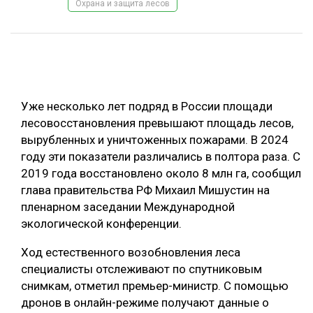
Охрана и защита лесов
ОБРАБОТКА ДРЕВЕСИНЫ
ЦИФРОВАЯ СРЕДА
РУБРИКИ
БИОЭНЕРГЕТИКА
ТЕМАТИЧЕСКИЕ ПРОЕКТЫ
ЛЕСОВОССТАНОВЛЕНИЕ И ЗАЩИТА
Уже несколько лет подряд в России площади
ЛОГИСТИКА
лесовосстановления превышают площадь лесов,
ПОДБОРКИ СТАТЕЙ
вырубленных и уничтоженных пожарами. В 2024
ПРОИЗВОДСТВО ДРЕВЕСНЫХ ПЛИТ
году эти показатели различались в полтора раза. С
ЦБП
2019 года восстановлено около 8 млн га, сообщил
глава правительства РФ Михаил Мишустин на
пленарном заседании Международной
КОМПЛЕКСНАЯ ПЕРЕРАБОТКА
экологической конференции.
ЛЕСОПИЛЕНИЕ
Ход естественного возобновления леса
ДЕРЕВЯННОЕ ДОМОСТРОЕНИЕ
специалисты отслеживают по спутниковым
БЕЗОПАСНОЕ ПРОИЗВОДСТВО
снимкам, отметил премьер-министр. С помощью
дронов в онлайн-режиме получают данные о
СОРТИРОВКА ДРЕВЕСИНЫ