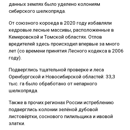
данных землях было уделено колониям
СУШКА ДРЕВЕСИНЫ
сибирского шелкопряда.
МЕБЕЛЬНОЕ ПРОИЗВОДСТВО
От союзного короеда в 2020 году избавляли
кедровые лесные массивы, расположенные в
Кемеровской и Томской областях. Отлов
вредителей здесь происходил впервые за много
лет (со времени принятия Лесного кодекса в 2006
году).
Подверглись тщательной проверке и леса
Оренбургской и Новосибирской областей: 33,3
тыс. га было обработано от непарного
шелкопряда.
Также в прочих регионах России истреблению
подверглись колонии зелёной дубовой
листовёртки, соснового пилильщика и ивовой
златки.