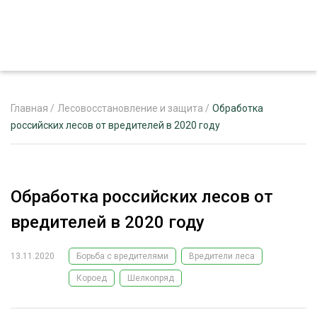
Главная
/
Лесовосстановление и защита
/
Обработка
российских лесов от вредителей в 2020 году
ЖУРНАЛ «ЛЕСНОЙ КОМПЛЕКС»
О ПРОЕКТЕ
Обработка российских лесов от
РЕКЛАМОДАТЕЛЯМ
вредителей в 2020 году
13.11.2020
Борьба с вредителями
Вредители леса
Короед
Шелкопряд
ЛЕСНОЕ ХОЗЯЙСТВО
ЭКСПЕРТНОЕ МНЕНИЕ
ЛЕСОЗАГОТОВКА