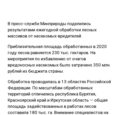
ОБРАБОТКА ДРЕВЕСИНЫ
ЦИФРОВАЯ СРЕДА
РУБРИКИ
В пресс-службе Минприроды поделились
БИОЭНЕРГЕТИКА
результатами ежегодной обработки лесных
ТЕМАТИЧЕСКИЕ ПРОЕКТЫ
ЛЕСОВОССТАНОВЛЕНИЕ И ЗАЩИТА
массивов от насекомых-вредителей.
ЛОГИСТИКА
Приблизительная площадь обработанных в 2020
ПОДБОРКИ СТАТЕЙ
году лесов равняется 230 тыс. гектаров. На
ПРОИЗВОДСТВО ДРЕВЕСНЫХ ПЛИТ
мероприятия по избавлению от очагов
ЦБП
вредоносных насекомых было затрачено 350 млн.
рублей из бюджета страны.
КОМПЛЕКСНАЯ ПЕРЕРАБОТКА
Обработка проводилась в 13 областях Российской
ЛЕСОПИЛЕНИЕ
Федерации. По масштабам обработанных
территорий отличились республика Бурятия,
ДЕРЕВЯННОЕ ДОМОСТРОЕНИЕ
Красноярский край и Иркутская область — общая
БЕЗОПАСНОЕ ПРОИЗВОДСТВО
площадь задействованных в работах лесов
составила 180 тыс. га. Внимание специалистов на
СОРТИРОВКА ДРЕВЕСИНЫ