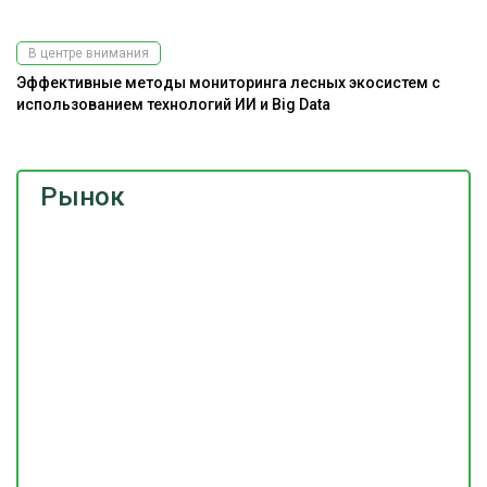
В центре внимания
Эффективные методы мониторинга лесных экосистем с
К
использованием технологий ИИ и Big Data
Рынок