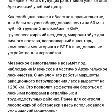
пожарных. Часть будущих работников уже готовит
Арктический учебный центр.
СУШКА ДРЕВЕСИНЫ
Как сообщали ранее в областном правительстве,
МЕБЕЛЬНОЕ ПРОИЗВОДСТВО
для базы закупят оборудование почти на 60 млн
рублей: грузовой автомобиль с КМУ,
грузопассажирский вездеход, микроавтобус для
личного состава, лесопожарный инвентарь,
комплексы мониторинга с БПЛА и водосливные
устройства для вертолётов.
Мезенское авиаотделение возьмёт под
наблюдение Мезенское и частично Архангельское
лесничества. С началом его работы маршруты
авиационного патрулирования лесов вырастут на
1280 км. Это позволит эффективнее бороться с
лесными пожарами в отдалённых и
труднодоступных районах. Ранее для контроля
лесопожарной обстановки здесь использовался
космический мониторинг.