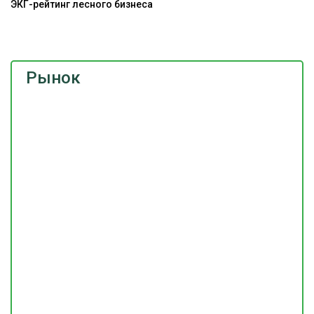
ЭКГ-рейтинг лесного бизнеса
Э
ис
Рынок