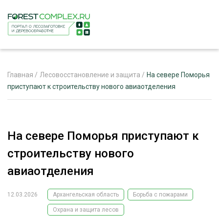
Главная
/
Лесовосстановление и защита
/
На севере Поморья
приступают к строительству нового авиаотделения
ЖУРНАЛ «ЛЕСНОЙ КОМПЛЕКС»
О ПРОЕКТЕ
На севере Поморья приступают к
РЕКЛАМОДАТЕЛЯМ
строительству нового
авиаотделения
12.03.2026
Архангельская область
Борьба с пожарами
ЛЕСНОЕ ХОЗЯЙСТВО
ЭКСПЕРТНОЕ МНЕНИЕ
Охрана и защита лесов
ЛЕСОЗАГОТОВКА