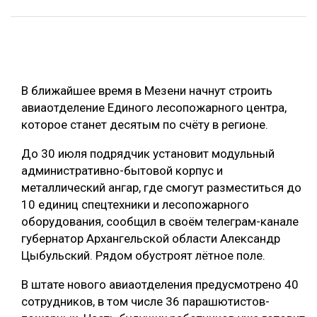
ОБРАБОТКА ДРЕВЕСИНЫ
ЦИФРОВАЯ СРЕДА
РУБРИКИ
БИОЭНЕРГЕТИКА
В ближайшее время в Мезени начнут строить
ТЕМАТИЧЕСКИЕ ПРОЕКТЫ
ЛЕСОВОССТАНОВЛЕНИЕ И ЗАЩИТА
авиаотделение Единого лесопожарного центра,
ЛОГИСТИКА
которое станет десятым по счёту в регионе.
ПОДБОРКИ СТАТЕЙ
ПРОИЗВОДСТВО ДРЕВЕСНЫХ ПЛИТ
До 30 июля подрядчик установит модульный
административно-бытовой корпус и
ЦБП
металлический ангар, где смогут разместиться до
10 единиц спецтехники и лесопожарного
КОМПЛЕКСНАЯ ПЕРЕРАБОТКА
оборудования, сообщил в своём телеграм-канале
ЛЕСОПИЛЕНИЕ
губернатор Архангельской области Александр
Цыбульский. Рядом обустроят лётное поле.
ДЕРЕВЯННОЕ ДОМОСТРОЕНИЕ
В штате нового авиаотделения предусмотрено 40
БЕЗОПАСНОЕ ПРОИЗВОДСТВО
сотрудников, в том числе 36 парашютистов-
СОРТИРОВКА ДРЕВЕСИНЫ