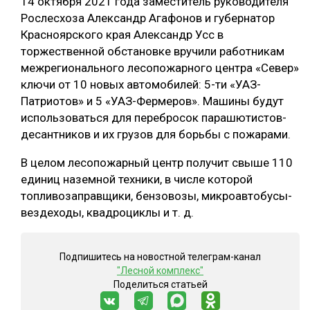
14 октября 2021 года заместитель руководителя
Рослесхоза Александр Агафонов и губернатор
СУШКА ДРЕВЕСИНЫ
Красноярского края Александр Усс в
МЕБЕЛЬНОЕ ПРОИЗВОДСТВО
торжественной обстановке вручили работникам
межрегионального лесопожарного центра «Север»
ключи от 10 новых автомобилей: 5-ти «УАЗ-
Патриотов» и 5 «УАЗ-Фермеров». Машины будут
использоваться для перебросок парашютистов-
десантников и их грузов для борьбы с пожарами.
В целом лесопожарный центр получит свыше 110
единиц наземной техники, в числе которой
топливозаправщики, бензовозы, микроавтобусы-
вездеходы, квадроциклы и т. д.
Подпишитесь на новостной телеграм-канал
"Лесной комплекс"
Поделиться статьей