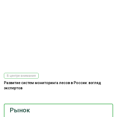
В центре внимания
Развитие систем мониторинга лесов в России: взгляд
Э
экспертов
ис
Рынок