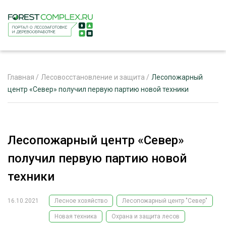
Главная
/
Лесовосстановление и защита
/
Лесопожарный
центр «Север» получил первую партию новой техники
ЖУРНАЛ «ЛЕСНОЙ КОМПЛЕКС»
О ПРОЕКТЕ
Лесопожарный центр «Север»
РЕКЛАМОДАТЕЛЯМ
получил первую партию новой
техники
16.10.2021
Лесное хозяйство
Лесопожарный центр "Север"
ЛЕСНОЕ ХОЗЯЙСТВО
ЭКСПЕРТНОЕ МНЕНИЕ
Новая техника
Охрана и защита лесов
ЛЕСОЗАГОТОВКА