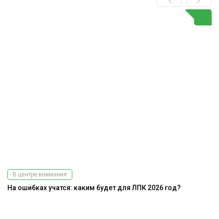
В центре внимания
На ошибках учатся: каким будет для ЛПК 2026 год?
Э