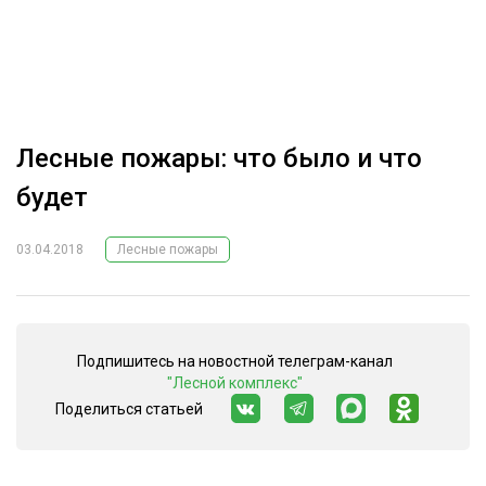
ОБРАБОТКА ДРЕВЕСИНЫ
ЦИФРОВАЯ СРЕДА
РУБРИКИ
БИОЭНЕРГЕТИКА
ТЕМАТИЧЕСКИЕ ПРОЕКТЫ
ЛЕСОВОССТАНОВЛЕНИЕ И ЗАЩИТА
Лесные пожары: что было и что
ЛОГИСТИКА
будет
ПОДБОРКИ СТАТЕЙ
ПРОИЗВОДСТВО ДРЕВЕСНЫХ ПЛИТ
03.04.2018
Лесные пожары
ЦБП
КОМПЛЕКСНАЯ ПЕРЕРАБОТКА
Подпишитесь на новостной телеграм-канал
ЛЕСОПИЛЕНИЕ
"Лесной комплекс"
ДЕРЕВЯННОЕ ДОМОСТРОЕНИЕ
Поделиться статьей
БЕЗОПАСНОЕ ПРОИЗВОДСТВО
СОРТИРОВКА ДРЕВЕСИНЫ