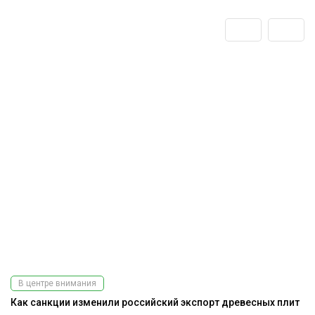
В центре внимания
Как санкции изменили российский экспорт древесных плит
Э