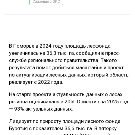
Саженцы с ЗКС
ОБРАБОТКА ДРЕВЕСИНЫ
ЦИФРОВАЯ СРЕДА
РУБРИКИ
БИОЭНЕРГЕТИКА
ТЕМАТИЧЕСКИЕ ПРОЕКТЫ
ЛЕСОВОССТАНОВЛЕНИЕ И ЗАЩИТА
В Поморье в 2024 году площадь лесфонда
ЛОГИСТИКА
увеличилась на 36,3 тыс. га, сообщили в пресс-
ПОДБОРКИ СТАТЕЙ
службе регионального правительства. Такого
ПРОИЗВОДСТВО ДРЕВЕСНЫХ ПЛИТ
результата помог добиться масштабный проект
ЦБП
по актуализации лесных данных, который область
реализует с 2022 года.
КОМПЛЕКСНАЯ ПЕРЕРАБОТКА
На старте проекта актуальность данных о лесах
ЛЕСОПИЛЕНИЕ
региона оценивалась в 20%. Ориентир на 2025 год
— 93% актуальных данных.
ДЕРЕВЯННОЕ ДОМОСТРОЕНИЕ
Лидирует по приросту площади лесного фонда
БЕЗОПАСНОЕ ПРОИЗВОДСТВО
Бурятия с показателем 36,6 тыс. га. В пятёрку
СОРТИРОВКА ДРЕВЕСИНЫ