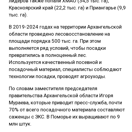
лидеров также попали ХМАО (34,5 тыс. га),
Красноярский край (22,2 тыс. га) и Приангарье (9,9
СУШКА ДРЕВЕСИНЫ
тыс. га).
МЕБЕЛЬНОЕ ПРОИЗВОДСТВО
В 2019-2024 годах на территории Архангельской
области проведено лесовосстановление на
площади порядка 500 тыс. га. При этом
выполняется ряд условий, чтобы посадки
превратились в полноценный лес.
Используется качественный посевной и
посадочный материал, специалисты соблюдают
технологии посадки, проводят агроуходы.
По словам заместителя председателя
правительства Архангельской области Игоря
Мураева, которые приводит пресс-служба, почти
70% от всего посадочного материала составляют
саженцы с ЗКС. В Поморье их выращивают по 9
млн штук.