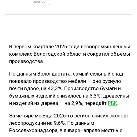
экспорт
ОБРАБОТКА ДРЕВЕСИНЫ
ЦИФРОВАЯ СРЕДА
РУБРИКИ
БИОЭНЕРГЕТИКА
ТЕМАТИЧЕСКИЕ ПРОЕКТЫ
ЛЕСОВОССТАНОВЛЕНИЕ И ЗАЩИТА
В первом квартале 2026 года лесопромышленный
ЛОГИСТИКА
комплекс Вологодской области сократил объёмы
ПОДБОРКИ СТАТЕЙ
производства.
ПРОИЗВОДСТВО ДРЕВЕСНЫХ ПЛИТ
По данным Вологдастата, самый сильный спад
ЦБП
показало производство мебели — оно рухнуло
почти вдвое, на 43,3%. Производство бумаги и
КОМПЛЕКСНАЯ ПЕРЕРАБОТКА
бумажных изделий снизилось на 3,3%, древесины
ЛЕСОПИЛЕНИЕ
и изделий из дерева — на 2,9%, передаёт
РБК
.
ДЕРЕВЯННОЕ ДОМОСТРОЕНИЕ
За четыре месяца 2026-го регион снизил экспорт
лесопродукции на 9,6%. По данным
БЕЗОПАСНОЕ ПРОИЗВОДСТВО
Россельхознадзора, в январе–апреле местные
СОРТИРОВКА ДРЕВЕСИНЫ