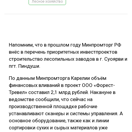
Лесное хозяйство
ОБРАБОТКА ДРЕВЕСИНЫ
ЦИФРОВАЯ СРЕДА
РУБРИКИ
БИОЭНЕРГЕТИКА
ТЕМАТИЧЕСКИЕ ПРОЕКТЫ
ЛЕСОВОССТАНОВЛЕНИЕ И ЗАЩИТА
Напомним, что в прошлом году Минпромторг РФ
ЛОГИСТИКА
внёс в перечень приоритетных инвестпроектов
ПОДБОРКИ СТАТЕЙ
строительство лесопильных заводов в г. Суоярви и
ПРОИЗВОДСТВО ДРЕВЕСНЫХ ПЛИТ
пгт. Пиндуши.
ЦБП
По данным Минпромторга Карелии объём
финансовых вливаний в проект ООО «Форест-
КОМПЛЕКСНАЯ ПЕРЕРАБОТКА
Тревел» составил 2,1 млрд рублей. Накануне в
ЛЕСОПИЛЕНИЕ
ведомстве сообщили, что сейчас на
производственной площадке рабочие
ДЕРЕВЯННОЕ ДОМОСТРОЕНИЕ
устанавливают сканеры и системы управления. А
БЕЗОПАСНОЕ ПРОИЗВОДСТВО
основное оборудование, также как и линии
сортировки сухих и сырых материалов уже
СОРТИРОВКА ДРЕВЕСИНЫ