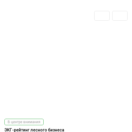
В центре внимания
ЭКГ-рейтинг лесного бизнеса
На