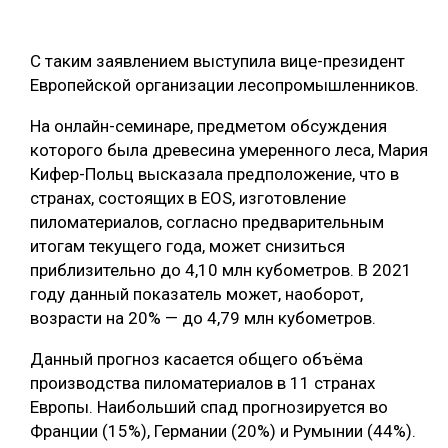
ОБРАБОТКА ДРЕВЕСИНЫ
С таким заявлением выступила вице-президент
ЦИФРОВАЯ СРЕДА
РУБРИКИ
Европейской организации лесопромышленников.
БИОЭНЕРГЕТИКА
На онлайн-семинаре, предметом обсуждения
ТЕМАТИЧЕСКИЕ ПРОЕКТЫ
ЛЕСОВОССТАНОВЛЕНИЕ И ЗАЩИТА
которого была древесина умеренного леса, Мария
ЛОГИСТИКА
Кифер-Польц высказала предположение, что в
ПОДБОРКИ СТАТЕЙ
странах, состоящих в EOS, изготовление
ПРОИЗВОДСТВО ДРЕВЕСНЫХ ПЛИТ
пиломатериалов, согласно предварительным
ЦБП
итогам текущего года, может снизиться
приблизительно до 4,10 млн кубометров. В 2021
году данный показатель может, наоборот,
КОМПЛЕКСНАЯ ПЕРЕРАБОТКА
возрасти на 20% — до 4,79 млн кубометров.
ЛЕСОПИЛЕНИЕ
Данный прогноз касается общего объёма
ДЕРЕВЯННОЕ ДОМОСТРОЕНИЕ
производства пиломатериалов в 11 странах
Европы. Наибольший спад прогнозируется во
БЕЗОПАСНОЕ ПРОИЗВОДСТВО
Франции (15%), Германии (20%) и Румынии (44%).
СОРТИРОВКА ДРЕВЕСИНЫ