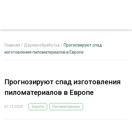
Главная
/
Деревообработка
/
Прогнозируют спад
изготовления пиломатериалов в Европе
ЖУРНАЛ «ЛЕСНОЙ КОМПЛЕКС»
О ПРОЕКТЕ
Прогнозируют спад изготовления
РЕКЛАМОДАТЕЛЯМ
пиломатериалов в Европе
07.12.2020
Европа
Пиломатериалы
ЛЕСНОЕ ХОЗЯЙСТВО
ЭКСПЕРТНОЕ МНЕНИЕ
ЛЕСОЗАГОТОВКА