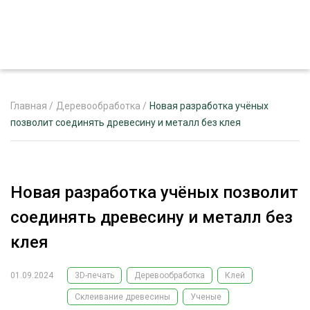
Главная
/
Деревообработка
/
Новая разработка учёных
позволит соединять древесину и металл без клея
ЖУРНАЛ «ЛЕСНОЙ КОМПЛЕКС»
О ПРОЕКТЕ
Новая разработка учёных позволит
РЕКЛАМОДАТЕЛЯМ
соединять древесину и металл без
клея
01.09.2024
3D-печать
Деревообработка
Клей
ЛЕСНОЕ ХОЗЯЙСТВО
ЭКСПЕРТНОЕ МНЕНИЕ
Склеивание древесины
Ученые
ЛЕСОЗАГОТОВКА