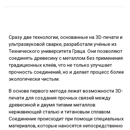
ОБРАБОТКА ДРЕВЕСИНЫ
ЦИФРОВАЯ СРЕДА
РУБРИКИ
БИОЭНЕРГЕТИКА
Сразу две технологии, основанные на 3D-печати и
ТЕМАТИЧЕСКИЕ ПРОЕКТЫ
ЛЕСОВОССТАНОВЛЕНИЕ И ЗАЩИТА
ультразвуковой сварке, разработали учёные из
ЛОГИСТИКА
Технического университета Граца. Они позволяют
ПОДБОРКИ СТАТЕЙ
соединять древесину с металлом без применения
ПРОИЗВОДСТВО ДРЕВЕСНЫХ ПЛИТ
традиционных клеёв, что не только улучшает
ЦБП
прочность соединений, но и делает процесс более
экологически чистым.
КОМПЛЕКСНАЯ ПЕРЕРАБОТКА
В основе первого метода лежат возможности 3D-
ЛЕСОПИЛЕНИЕ
печати для создания прочных связей между
древесиной и двумя типами металлов:
ДЕРЕВЯННОЕ ДОМОСТРОЕНИЕ
нержавеющей сталью и титановым сплавом.
БЕЗОПАСНОЕ ПРОИЗВОДСТВО
Соединение происходит при помощи специальных
материалов, которые наносятся непосредственно
СОРТИРОВКА ДРЕВЕСИНЫ