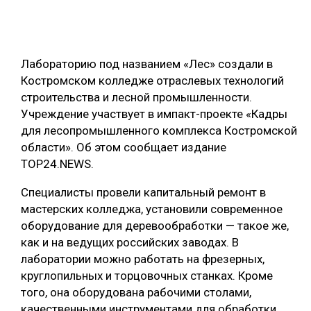
ОБРАБОТКА ДРЕВЕСИНЫ
ЦИФРОВАЯ СРЕДА
РУБРИКИ
Лабораторию под названием «Лес» создали в
БИОЭНЕРГЕТИКА
Костромском колледже отраслевых технологий
ТЕМАТИЧЕСКИЕ ПРОЕКТЫ
ЛЕСОВОССТАНОВЛЕНИЕ И ЗАЩИТА
строительства и лесной промышленности.
Учреждение участвует в импакт-проекте «Кадры
ЛОГИСТИКА
для лесопромышленного комплекса Костромской
ПОДБОРКИ СТАТЕЙ
ПРОИЗВОДСТВО ДРЕВЕСНЫХ ПЛИТ
области». Об этом сообщает издание
TOP24.NEWS.
ЦБП
Специалисты провели капитальный ремонт в
КОМПЛЕКСНАЯ ПЕРЕРАБОТКА
мастерских колледжа, установили современное
оборудование для деревообработки — такое же,
ЛЕСОПИЛЕНИЕ
как и на ведущих российских заводах. В
ДЕРЕВЯННОЕ ДОМОСТРОЕНИЕ
лаборатории можно работать на фрезерных,
круглопильных и торцовочных станках. Кроме
БЕЗОПАСНОЕ ПРОИЗВОДСТВО
того, она оборудована рабочими столами,
СОРТИРОВКА ДРЕВЕСИНЫ
качественными инструментами для обработки