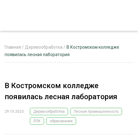
Главная
/
Деревообработка
/
В Костромском колледже
появилась лесная лаборатория
ЖУРНАЛ «ЛЕСНОЙ КОМПЛЕКС»
О ПРОЕКТЕ
В Костромском колледже
РЕКЛАМОДАТЕЛЯМ
появилась лесная лаборатория
29.10.2023
Деревообработка
Лесная промышленность
ЛПК
образование
ЛЕСНОЕ ХОЗЯЙСТВО
ЭКСПЕРТНОЕ МНЕНИЕ
ЛЕСОЗАГОТОВКА