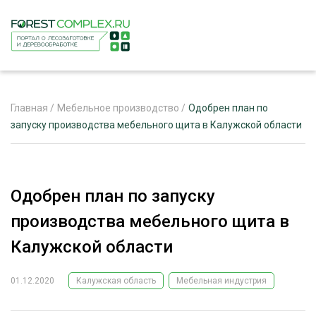
Главная
/
Мебельное производство
/
Одобрен‌ ‌план‌ ‌по‌
‌запуску‌ ‌производства‌ ‌мебельного‌ ‌щита‌ ‌в‌ ‌Калужской‌ ‌области‌
ЖУРНАЛ «ЛЕСНОЙ КОМПЛЕКС»
О ПРОЕКТЕ
Одобрен‌ ‌план‌ ‌по‌ ‌запуску‌
РЕКЛАМОДАТЕЛЯМ
‌производства‌ ‌мебельного‌ ‌щита‌ ‌в‌
‌Калужской‌ ‌области‌
01.12.2020
Калужская область
Мебельная индустрия
ЛЕСНОЕ ХОЗЯЙСТВО
ЭКСПЕРТНОЕ МНЕНИЕ
ЛЕСОЗАГОТОВКА