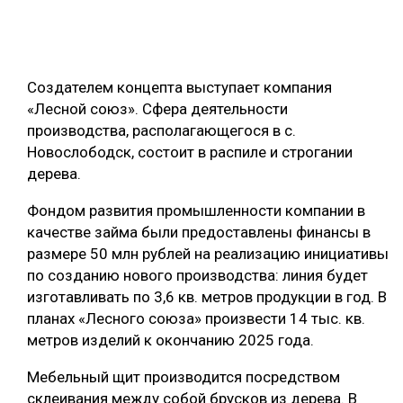
ОБРАБОТКА ДРЕВЕСИНЫ
ЦИФРОВАЯ СРЕДА
РУБРИКИ
Создателем концепта выступает компания
БИОЭНЕРГЕТИКА
«Лесной союз». Сфера деятельности
ТЕМАТИЧЕСКИЕ ПРОЕКТЫ
ЛЕСОВОССТАНОВЛЕНИЕ И ЗАЩИТА
производства, располагающегося в с.
Новослободск, состоит в распиле и строгании
ЛОГИСТИКА
ПОДБОРКИ СТАТЕЙ
дерева.
ПРОИЗВОДСТВО ДРЕВЕСНЫХ ПЛИТ
Фондом развития промышленности компании в
ЦБП
качестве займа были предоставлены финансы в
размере 50 млн рублей на реализацию инициативы
КОМПЛЕКСНАЯ ПЕРЕРАБОТКА
по созданию нового производства: линия будет
изготавливать по 3,6 кв. метров продукции в год. В
ЛЕСОПИЛЕНИЕ
планах «Лесного союза» произвести 14 тыс. кв.
ДЕРЕВЯННОЕ ДОМОСТРОЕНИЕ
метров изделий к окончанию 2025 года.
БЕЗОПАСНОЕ ПРОИЗВОДСТВО
Мебельный щит производится посредством
склеивания между собой брусков из дерева. В
СОРТИРОВКА ДРЕВЕСИНЫ