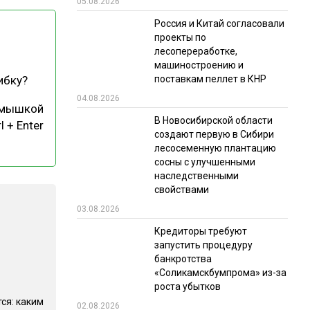
05.08.2026
РЫНКИ СБЫТА
Россия и Китай согласовали
проекты по
В УСЛОВИЯХ САНКЦИЙ
лесопереработке,
машиностроению и
поставкам пеллет в КНР
ибку?
04.08.2026
 мышкой
В Новосибирской области
l + Enter
создают первую в Сибири
лесосеменную плантацию
сосны с улучшенными
ИТОГИ МЕРОПРИЯТИЙ
наследственными
свойствами
03.08.2026
Кредиторы требуют
запустить процедуру
банкротства
«Соликамскбумпрома» из-за
роста убытков
ся: каким
02.08.2026