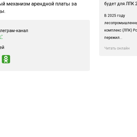
й механизм арендной платы за
будет для ЛПК 
ды.
В 2025 году
лесопромышленн
комплекс (ЛПК) Р
елеграм-канал
с"
пережил...
ей
Читать онлайн