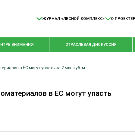
ЖУРНАЛ «ЛЕСНОЙ КОМПЛЕКС»
О ПРОЕКТЕ
ЕНТРЕ ВНИМАНИЯ
ОТРАСЛЕВАЯ ДИСКУССИЯ
ериалов в ЕС могут упасть на 2 млн куб. м
РУБРИКИ
Я ПЕРЕРАБОТКА
НОВОСТИ
ломатериалов в ЕС могут упасть
Е
КРУПНЫМ ПЛАНОМ
ОЕ ДОМОСТРОЕНИЕ
ВЗГЛЯД ИЗНУТРИ
 ПРОИЗВОДСТВО
В ЦЕНТРЕ ВНИМАНИЯ
 ДРЕВЕСИНЫ
ПРЕДПРИЯТИЯ ЛПК