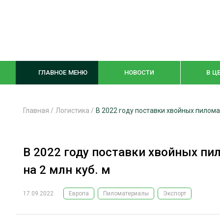
ГЛАВНОЕ МЕНЮ
НОВОСТИ
В Ц
Главная
/
Логистика
/
В 2022 году поставки хвойных пиломат
ЛЕСНОЕ ХОЗЯЙСТВО
КОМПЛЕКСНА
В 2022 году поставки хвойных пи
ЛЕСОЗАГОТОВКА
ЛЕСОПИЛЕНИ
на 2 млн куб. м
ОБРАБОТКА ДРЕВЕСИНЫ
ДЕРЕВЯНН
ЦИФРОВАЯ СРЕДА
БЕЗОПАСНОЕ
17.09.2022
Европа
Пиломатериалы
Экспорт
БИОЭНЕРГЕТИКА
СОРТИРОВКА