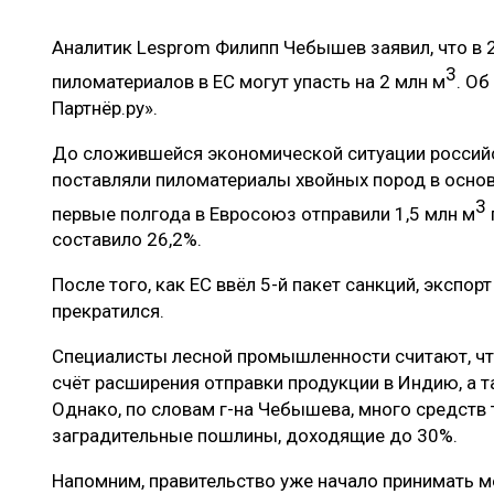
ЛЕСОВОССТАНОВЛЕНИЕ И ЗАЩИТА
СУШКА ДР
Аналитик Lesprom Филипп Чебышев заявил, что в 
ЛОГИСТИКА
МЕБЕЛЬНОЕ 
3
пиломатериалов в ЕС могут упасть на 2 млн м
. О
ПРОИЗВОДСТВО ДРЕВЕСНЫХ ПЛИТ
Партнёр.ру».
ЦБП
До сложившейся экономической ситуации росси
поставляли пиломатериалы хвойных пород в основ
3
первые полгода в Евросоюз отправили 1,5 млн м
ЭКСПЕРТНОЕ МНЕНИЕ
составило 26,2%.
После того, как ЕС ввёл 5-й пакет санкций, экспор
прекратился.
Специалисты лесной промышленности считают, чт
счёт расширения отправки продукции в Индию, а 
Однако, по словам г-на Чебышева, много средств т
заградительные пошлины, доходящие до 30%.
Напомним, правительство уже начало принимать м