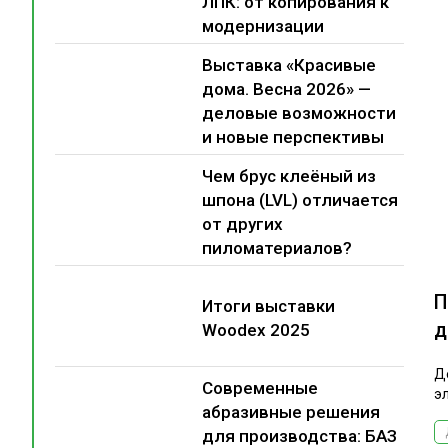
ЛПК: от копирования к
модернизации
Выставка «Красивые
дома. Весна 2026» —
деловые возможности
и новые перспективы
Чем брус клеёный из
шпона (LVL) отличается
от других
пиломатериалов?
П
Итоги выставки
д
Woodex 2025
Д
Современные
э
абразивные решения
для производства: БАЗ