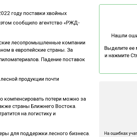
ЕВЕСИНЫ
РЫНОК
2022 году поставки хвойных
ПРОИЗВОДСТВО
ТЕХНОЛОГИИ
б этом сообщило агентство «РЖД-
ОТРАСЛЕВАЯ ДИСКУССИЯ
Нашли ош
йские лесопромышленные компании
Выделите ее
ном в европейские страны. За
и нажмите Ctr
пиломатериалов. Падение поставок
КАЛЕНДАРЬ ВЫСТАВОК
т лесной продукции почти
о компенсировать потери можно за
также страны Ближнего Востока.
ратится на логистику и
еры для поддержки лесного бизнеса.
На ошибках учат