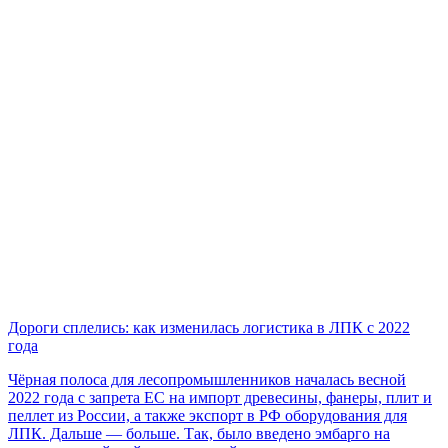
Дороги сплелись: как изменилась логистика в ЛПК с 2022
года
Чёрная полоса для лесопромышленников началась весной
2022 года с запрета ЕС на импорт древесины, фанеры, плит и
пеллет из России, а также экспорт в РФ оборудования для
ЛПК. Дальше — больше. Так, было введено эмбарго на