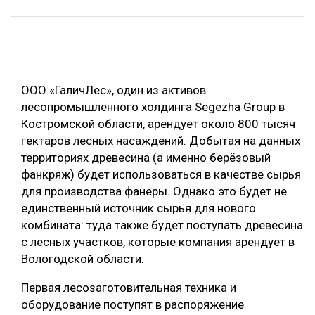
ОБРАБОТКА ДРЕВЕСИНЫ
ЦИФРОВАЯ СРЕДА
РУБРИКИ
БИОЭНЕРГЕТИКА
ООО «ГаличЛес», один из активов
ТЕМАТИЧЕСКИЕ ПРОЕКТЫ
ЛЕСОВОССТАНОВЛЕНИЕ И ЗАЩИТА
лесопромышленного холдинга Segezha Group в
ЛОГИСТИКА
Костромской области, арендует около 800 тысяч
ПОДБОРКИ СТАТЕЙ
гектаров лесных насаждений. Добытая на данных
ПРОИЗВОДСТВО ДРЕВЕСНЫХ ПЛИТ
территориях древесина (а именно берёзовый
ЦБП
фанкряж) будет использоваться в качестве сырья
для производства фанеры. Однако это будет не
единственный источник сырья для нового
КОМПЛЕКСНАЯ ПЕРЕРАБОТКА
комбината: туда также будет поступать древесина
ЛЕСОПИЛЕНИЕ
с лесных участков, которые компания арендует в
Вологодской области.
ДЕРЕВЯННОЕ ДОМОСТРОЕНИЕ
БЕЗОПАСНОЕ ПРОИЗВОДСТВО
Первая лесозаготовительная техника и
оборудование поступят в распоряжение
СОРТИРОВКА ДРЕВЕСИНЫ