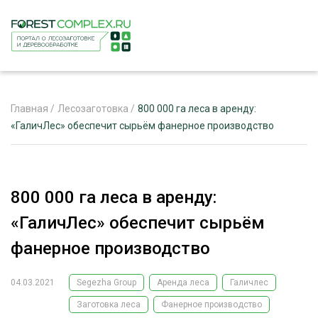
Главная
/
Лесозаготовка
/
800 000 га леса в аренду:
«ГаличЛес» обеспечит сырьём фанерное производство
ЖУРНАЛ «ЛЕСНОЙ КОМПЛЕКС»
О ПРОЕКТЕ
800 000 га леса в аренду:
РЕКЛАМОДАТЕЛЯМ
«ГаличЛес» обеспечит сырьём
фанерное производство
04.03.2021
Segezha Group
Аренда леса
Галичлес
ЛЕСНОЕ ХОЗЯЙСТВО
ЭКСПЕРТНОЕ МНЕНИЕ
Заготовка леса
Фанерное производство
ЛЕСОЗАГОТОВКА