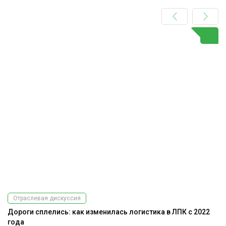
Отраслевая дискуссия
Дороги сплелись: как изменилась логистика в ЛПК с 2022
А
года