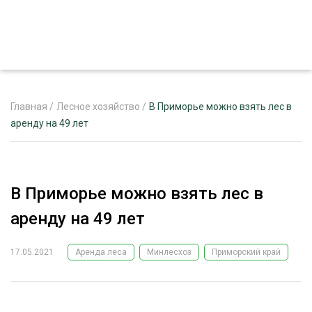
Главная
/
Лесное хозяйство
/
В Приморье можно взять лес в
аренду на 49 лет
ЖУРНАЛ «ЛЕСНОЙ КОМПЛЕКС»
О ПРОЕКТЕ
В Приморье можно взять лес в
РЕКЛАМОДАТЕЛЯМ
аренду на 49 лет
17.05.2021
Аренда леса
Минлесхоз
Приморский край
ЛЕСНОЕ ХОЗЯЙСТВО
ЭКСПЕРТНОЕ МНЕНИЕ
ЛЕСОЗАГОТОВКА