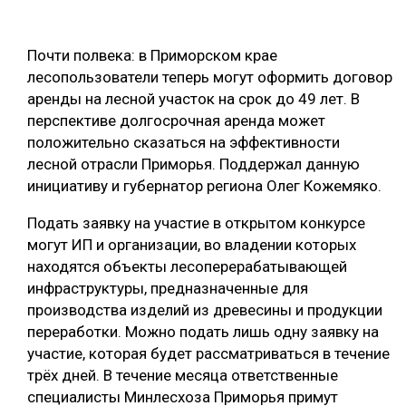
ОБРАБОТКА ДРЕВЕСИНЫ
Почти полвека: в Приморском крае
ЦИФРОВАЯ СРЕДА
РУБРИКИ
лесопользователи теперь могут оформить договор
БИОЭНЕРГЕТИКА
аренды на лесной участок на срок до 49 лет. В
ТЕМАТИЧЕСКИЕ ПРОЕКТЫ
перспективе долгосрочная аренда может
ЛЕСОВОССТАНОВЛЕНИЕ И ЗАЩИТА
положительно сказаться на эффективности
ЛОГИСТИКА
лесной отрасли Приморья. Поддержал данную
ПОДБОРКИ СТАТЕЙ
инициативу и губернатор региона Олег Кожемяко.
ПРОИЗВОДСТВО ДРЕВЕСНЫХ ПЛИТ
ЦБП
Подать заявку на участие в открытом конкурсе
могут ИП и организации, во владении которых
находятся объекты лесоперерабатывающей
КОМПЛЕКСНАЯ ПЕРЕРАБОТКА
инфраструктуры, предназначенные для
ЛЕСОПИЛЕНИЕ
производства изделий из древесины и продукции
переработки. Можно подать лишь одну заявку на
ДЕРЕВЯННОЕ ДОМОСТРОЕНИЕ
участие, которая будет рассматриваться в течение
БЕЗОПАСНОЕ ПРОИЗВОДСТВО
трёх дней. В течение месяца ответственные
специалисты Минлесхоза Приморья примут
СОРТИРОВКА ДРЕВЕСИНЫ