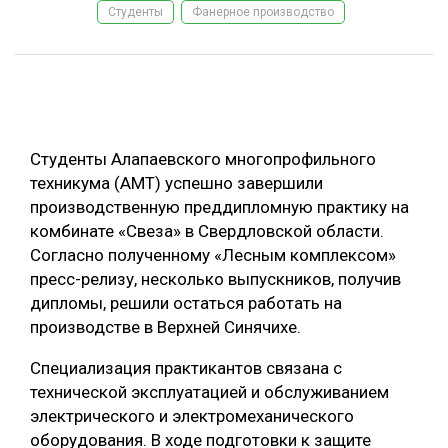
Студенты
Фанерное производство
ОБРАБОТКА ДРЕВЕСИНЫ
ЦИФРОВАЯ СРЕДА
РУБРИКИ
БИОЭНЕРГЕТИКА
ТЕМАТИЧЕСКИЕ ПРОЕКТЫ
ЛЕСОВОССТАНОВЛЕНИЕ И ЗАЩИТА
Студенты Алапаевского многопрофильного
ЛОГИСТИКА
техникума (АМТ) успешно завершили
ПОДБОРКИ СТАТЕЙ
производственную преддипломную практику на
ПРОИЗВОДСТВО ДРЕВЕСНЫХ ПЛИТ
комбинате «Свеза» в Свердловской области.
ЦБП
Согласно полученному «Лесным комплексом»
пресс-релизу, несколько выпускников, получив
КОМПЛЕКСНАЯ ПЕРЕРАБОТКА
дипломы, решили остаться работать на
производстве в Верхней Синячихе.
ЛЕСОПИЛЕНИЕ
Специализация практикантов связана с
ДЕРЕВЯННОЕ ДОМОСТРОЕНИЕ
технической эксплуатацией и обслуживанием
БЕЗОПАСНОЕ ПРОИЗВОДСТВО
электрического и электромеханического
оборудования. В ходе подготовки к защите
СОРТИРОВКА ДРЕВЕСИНЫ