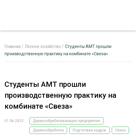
Главная
/
Лесное хозяйство
/
Студенты АМТ прошли
производственную практику на комбинате «Свеза»
ЖУРНАЛ «ЛЕСНОЙ КОМПЛЕКС»
О ПРОЕКТЕ
Студенты АМТ прошли
РЕКЛАМОДАТЕЛЯМ
производственную практику на
комбинате «Свеза»
01.06.2023
Деревообрабатывающее предприятие
ЛЕСНОЕ ХОЗЯЙСТВО
ЭКСПЕРТНОЕ МНЕНИЕ
Деревообработка
Подготовка кадров
Свеза
ЛЕСОЗАГОТОВКА