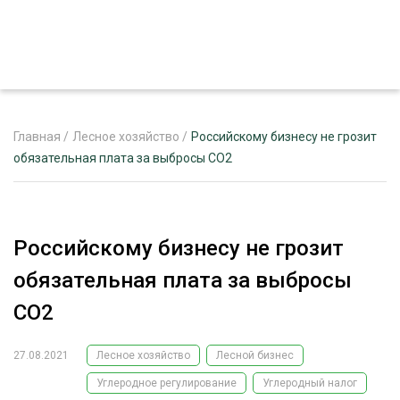
Главная
/
Лесное хозяйство
/
Российскому бизнесу не грозит
обязательная плата за выбросы СО2
ЖУРНАЛ «ЛЕСНОЙ КОМПЛЕКС»
О ПРОЕКТЕ
Российскому бизнесу не грозит
РЕКЛАМОДАТЕЛЯМ
обязательная плата за выбросы
СО2
27.08.2021
Лесное хозяйство
Лесной бизнес
ЛЕСНОЕ ХОЗЯЙСТВО
ЭКСПЕРТНОЕ МНЕНИЕ
Углеродное регулирование
Углеродный налог
ЛЕСОЗАГОТОВКА