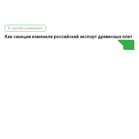
В центре внимания
Как санкции изменили российский экспорт древесных плит
Подпишитесь
на наш
телеграм-канал