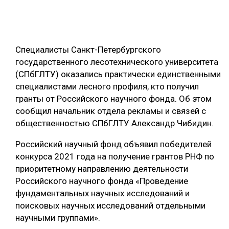
ОБРАБОТКА ДРЕВЕСИНЫ
ЦИФРОВАЯ СРЕДА
РУБРИКИ
Специалисты Санкт-Петербургского
БИОЭНЕРГЕТИКА
государственного лесотехнического университета
ТЕМАТИЧЕСКИЕ ПРОЕКТЫ
ЛЕСОВОССТАНОВЛЕНИЕ И ЗАЩИТА
(СПбГЛТУ) оказались практически единственными
специалистами лесного профиля, кто получил
ЛОГИСТИКА
ПОДБОРКИ СТАТЕЙ
гранты от Российского научного фонда. Об этом
ПРОИЗВОДСТВО ДРЕВЕСНЫХ ПЛИТ
сообщил начальник отдела рекламы и связей с
общественностью СПбГЛТУ Александр Чибидин.
ЦБП
Российский научный фонд объявил победителей
КОМПЛЕКСНАЯ ПЕРЕРАБОТКА
конкурса 2021 года на получение грантов РНФ по
приоритетному направлению деятельности
ЛЕСОПИЛЕНИЕ
Российского научного фонда «Проведение
ДЕРЕВЯННОЕ ДОМОСТРОЕНИЕ
фундаментальных научных исследований и
поисковых научных исследований отдельными
БЕЗОПАСНОЕ ПРОИЗВОДСТВО
научными группами».
СОРТИРОВКА ДРЕВЕСИНЫ