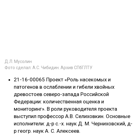
Д.Л. Мусолин
Фото сделал: А.С. Чибидин. Архив СПбГЛТУ
21-16-00065 Проект «Роль насекомых и
патогенов в ослаблении и гибели хвойных
древостоев северо-запада Российской
Федерации: количественная оценка и
мониторинг». В роли руководителя проекта
выступил профессор А.В. Селиховкин. Основные
исполнители: д-р с.-х. наук Д. М. Черниховский, д-
р геогр. наук А. С. Алексеев.