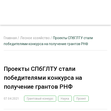
Главная
/
Лесное хозяйство
/
Проекты СПбГЛТУ стали
победителями конкурса на получение грантов РНФ
ЖУРНАЛ «ЛЕСНОЙ КОМПЛЕКС»
О ПРОЕКТЕ
Проекты СПбГЛТУ стали
РЕКЛАМОДАТЕЛЯМ
победителями конкурса на
получение грантов РНФ
07.04.2021
Грантовый конкурс
Наука
Проект
ЛЕСНОЕ ХОЗЯЙСТВО
ЭКСПЕРТНОЕ МНЕНИЕ
ЛЕСОЗАГОТОВКА