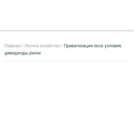
Главная
/
Лесное хозяйство
/
Приватизация леса: условия,
дивиденды, риски
ЖУРНАЛ «ЛЕСНОЙ КОМПЛЕКС»
О ПРОЕКТЕ
РЕКЛАМОДАТЕЛЯМ
ЛЕСНОЕ ХОЗЯЙСТВО
ЭКСПЕРТНОЕ МНЕНИЕ
ЛЕСОЗАГОТОВКА