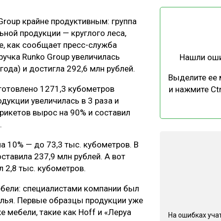
ЕВЕСИНЫ
РЫНОК
Group крайне продуктивным: группа
ПРОИЗВОДСТВО
ТЕХНОЛОГИИ
ной продукции — круглого леса,
ОТРАСЛЕВАЯ ДИСКУССИЯ
е, как сообщает пресс-служба
ручка Runko Group увеличилась
Нашли ош
ода) и достигла 292,6 млн рублей.
Выделите ее
зготовлено 1271,3 кубометров
и нажмите Ctr
дукции увеличилась в 3 раза и
рикетов вырос на 90% и составил
КАЛЕНДАРЬ ВЫСТАВОК
.
а 10% — до 73,3 тыс. кубометров. В
тавила 237,9 млн рублей. А вот
 2,8 тыс. кубометров.
ебели: специалистами компании был
улья. Первые образцы продукции уже
 мебели, такие как Hoff и «Леруа
На ошибках учат