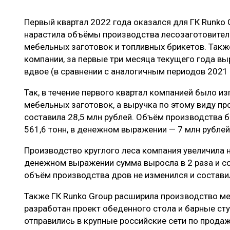
ЛЕСОВОССТАНОВЛЕНИЕ И ЗАЩИТА
СУШКА ДР
Первый квартал 2022 года оказался для ГК Runko 
ЛОГИСТИКА
МЕБЕЛЬНОЕ 
нарастила объёмы производства лесозаготовитель
ПРОИЗВОДСТВО ДРЕВЕСНЫХ ПЛИТ
мебельных заготовок и топливных брикетов. Такж
компании, за первые три месяца текущего года вы
ЦБП
вдвое (в сравнении с аналогичным периодов 2021 г
Так, в течение первого квартал компанией было и
ЭКСПЕРТНОЕ МНЕНИЕ
мебельных заготовок, а выручка по этому виду про
составила 28,5 млн рублей. Объём производства б
561,6 тонн, в денежном выражении — 7 млн рублей
Производство круглого леса компания увеличила н
денежном выражении сумма выросла в 2 раза и сос
объём производства дров не изменился и составил
Также ГК Runko Group расширила производство м
разработан проект обеденного стола и барные ст
отправились в крупные российские сети по продаже