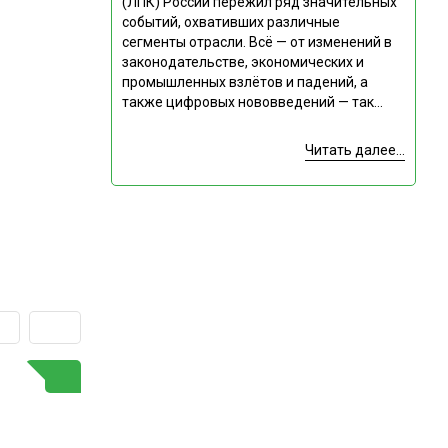
(ЛПК) России пережил ряд значительных
событий, охвативших различные
сегменты отрасли. Всё — от изменений в
законодательстве, экономических и
промышленных взлётов и падений, а
также цифровых нововведений — так...
Читать далее...
ГОРЯЧАЯ ТЕМА