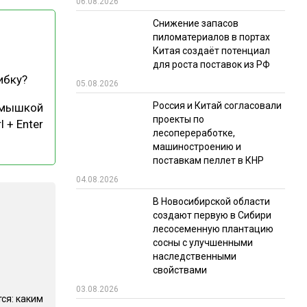
06.08.2026
РЫНКИ СБЫТА
Снижение запасов
пиломатериалов в портах
В УСЛОВИЯХ САНКЦИЙ
Китая создаёт потенциал
для роста поставок из РФ
ибку?
05.08.2026
Россия и Китай согласовали
 мышкой
проекты по
l + Enter
лесопереработке,
машиностроению и
поставкам пеллет в КНР
ИТОГИ МЕРОПРИЯТИЙ
04.08.2026
В Новосибирской области
создают первую в Сибири
лесосеменную плантацию
сосны с улучшенными
наследственными
свойствами
03.08.2026
ся: каким