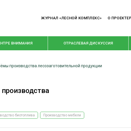
ЖУРНАЛ «ЛЕСНОЙ КОМПЛЕКС»
О ПРОЕКТЕ
ЕНТРЕ ВНИМАНИЯ
ОТРАСЛЕВАЯ ДИСКУССИЯ
ъёмы производства лесозаготовительной продукции
РУБРИКИ
Я ПЕРЕРАБОТКА
НОВОСТИ
 производства
Е
КРУПНЫМ ПЛАНОМ
ОЕ ДОМОСТРОЕНИЕ
ВЗГЛЯД ИЗНУТРИ
 ПРОИЗВОДСТВО
В ЦЕНТРЕ ВНИМАНИЯ
водство биотоплива
Производство мебели
 ДРЕВЕСИНЫ
ПРЕДПРИЯТИЯ ЛПК