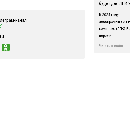
будет для ЛПК 
В 2025 году
елеграм-канал
лесопромышленн
с"
комплекс (ЛПК) Р
пережил...
ей
Читать онлайн