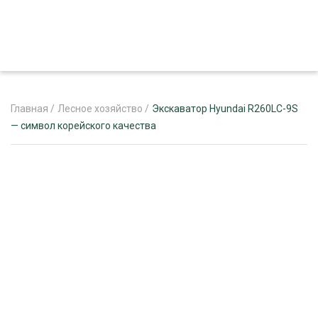
Главная
/
Лесное хозяйство
/
Экскаватор Hyundai R260LC-9S
— символ корейского качества
ЖУРНАЛ «ЛЕСНОЙ КОМПЛЕКС»
О ПРОЕКТЕ
РЕКЛАМОДАТЕЛЯМ
ЛЕСНОЕ ХОЗЯЙСТВО
ЭКСПЕРТНОЕ МНЕНИЕ
ЛЕСОЗАГОТОВКА