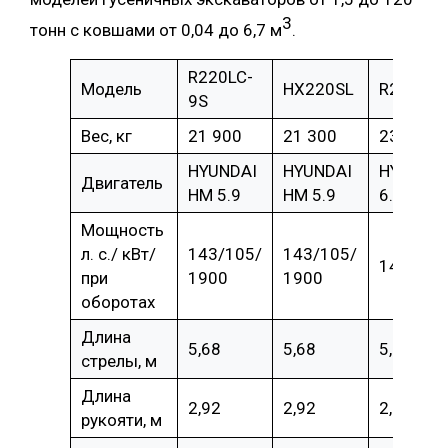
3
тонн с ковшами от 0,04 до 6,7 м
.
R220LC-
Модель
НХ220SL
R235LCR
9S
Вес, кг
21 900
21 300
23 800
HYUNDAI
HYUNDAI
HYUNDAI
Двигатель
HM 5.9
HM 5.9
6.7
Мощность
л. с./ кВт/
143/105/
143/105/
145/107
при
1900
1900
оборотах
Длина
5,68
5,68
5,68
стрелы, м
Длина
2,92
2,92
2,92
рукояти, м