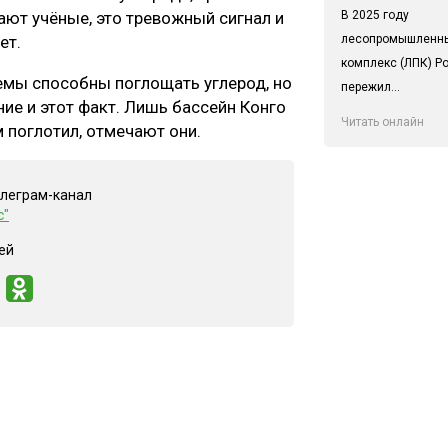
В 2025 году
ают учёные, это тревожный сигнал и
лесопромышленн
ет.
комплекс (ЛПК) Р
темы способны поглощать углерод, но
пережил...
ие и этот факт. Лишь бассейн Конго
Читать онлайн
 поглотил, отмечают они.
елеграм-канал
с"
ей