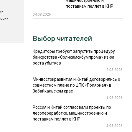
машиностроению и
поставкам пеллет в КНР
ый
04.08.2026
оссии
Выбор читателей
Кредиторы требуют запустить процедуру
банкротства «Соликамскбумпрома» из-за
роста убытков
2.08.2026
Минвостокразвития и Китай договорились о
совместном плане по ЦПК «Полярная» в
Забайкальском крае
1.08.2026
Россия и Китай согласовали проекты по
лесопереработке, машиностроению и
поставкам пеллет в КНР
4.08.2026