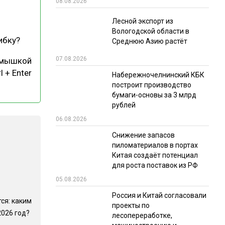
08.08.2026
РЫНКИ СБЫТА
Лесной экспорт из
Вологодской области в
В УСЛОВИЯХ САНКЦИЙ
ибку?
Среднюю Азию растёт
07.08.2026
 мышкой
l + Enter
Набережночелнинский КБК
построит производство
бумаги-основы за 3 млрд
рублей
06.08.2026
ИТОГИ МЕРОПРИЯТИЙ
Снижение запасов
пиломатериалов в портах
Китая создаёт потенциал
для роста поставок из РФ
05.08.2026
Россия и Китай согласовали
ся: каким
проекты по
2026 год?
лесопереработке,