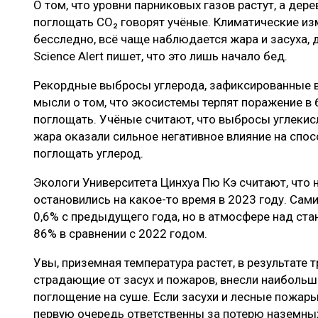
О том, что уровни парниковых газов растут, а де
ЛЕСОВОССТАНОВЛЕНИЕ И ЗАЩИТА
СУШКА ДР
поглощать CO₂ говорят учёные. Климатические из
ЛОГИСТИКА
МЕБЕЛЬНОЕ 
бесследно, всё чаще наблюдается жара и засуха, 
Science Alert пишет, что это лишь начало бед.
ПРОИЗВОДСТВО ДРЕВЕСНЫХ ПЛИТ
Рекордные выбросы углерода, зафиксированные в
ЦБП
мысли о том, что экосистемы терпят поражение в 
поглощать. Учёные считают, что выбросы углекисл
жара оказали сильное негативное влияние на спо
ЭКСПЕРТНОЕ МНЕНИЕ
поглощать углерод.
Экологи Университета Цинхуа Пю Кэ считают, что 
остановились на какое-то время в 2023 году. Сам
0,6% с предыдущего года, но в атмосфере над ста
86% в сравнении с 2022 годом.
Увы, приземная температура растет, в результате 
страдающие от засух и пожаров, внесли наибольш
поглощение на суше. Если засухи и лесные пожар
первую очередь ответственны за потерю наземных