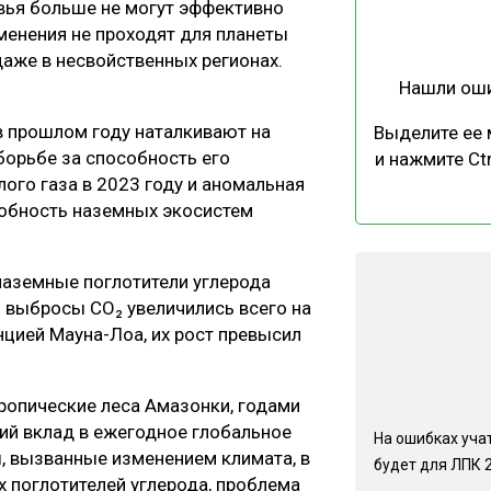
ревья больше не могут эффективно
ЕВЕСИНЫ
РЫНОК
менения не проходят для планеты
ПРОИЗВОДСТВО
ТЕХНОЛОГИИ
даже в несвойственных регионах.
Нашли ош
ОТРАСЛЕВАЯ ДИСКУССИЯ
 прошлом году наталкивают на
Выделите ее
борьбе за способность его
и нажмите Ctr
ого газа в 2023 году и аномальная
собность наземных экосистем
КАЛЕНДАРЬ ВЫСТАВОК
наземные поглотители углерода
и выбросы CO₂ увеличились всего на
нцией Мауна-Лоа, их рост превысил
тропические леса Амазонки, годами
ий вклад в ежегодное глобальное
На ошибках учат
ы, вызванные изменением климата, в
будет для ЛПК 
 поглотителей углерода, проблема