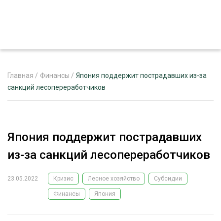
Главная
/
Финансы
/
Япония поддержит пострадавших из-за
санкций лесопереработчиков
ЖУРНАЛ «ЛЕСНОЙ КОМПЛЕКС»
О ПРОЕКТЕ
Япония поддержит пострадавших
РЕКЛАМОДАТЕЛЯМ
из-за санкций лесопереработчиков
23.05.2022
Кризис
Лесное хозяйство
Субсидии
Финансы
Япония
ЛЕСНОЕ ХОЗЯЙСТВО
ЭКСПЕРТНОЕ МНЕНИЕ
ЛЕСОЗАГОТОВКА