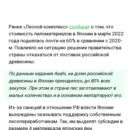
ОБРАБОТКА ДРЕВЕСИНЫ
ЦИФРОВАЯ СРЕДА
РУБРИКИ
Ранее «Лесной комплекс»
сообщал
о том, что
БИОЭНЕРГЕТИКА
стоимость пиломатериалов в Японии в марте 2022
ТЕМАТИЧЕСКИЕ ПРОЕКТЫ
ЛЕСОВОССТАНОВЛЕНИЕ И ЗАЩИТА
года поднялась почти на 60% в сравнении с 2020-
м. Повлияло на ситуацию решение правительства
ЛОГИСТИКА
страны отказаться от поставок российской
ПОДБОРКИ СТАТЕЙ
ПРОИЗВОДСТВО ДРЕВЕСНЫХ ПЛИТ
древесины.
ЦБП
По данным издания Asahi, на долю российской
древесины в Японии приходилось до 80% всех
КОМПЛЕКСНАЯ ПЕРЕРАБОТКА
закупок. При этом в стране лес заготавливают в
малых количествах и в основном импортируют его.
ЛЕСОПИЛЕНИЕ
Из-за санкций в отношении РФ власти Японии
ДЕРЕВЯННОЕ ДОМОСТРОЕНИЕ
вынуждены оказывать поддержку собственным
БЕЗОПАСНОЕ ПРОИЗВОДСТВО
лесопереработчикам. Так, им выделят субсидии в
размере 4 миллиардов японских йен.
СОРТИРОВКА ДРЕВЕСИНЫ