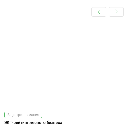
В центре внимания
ЭКГ-рейтинг лесного бизнеса
Ра