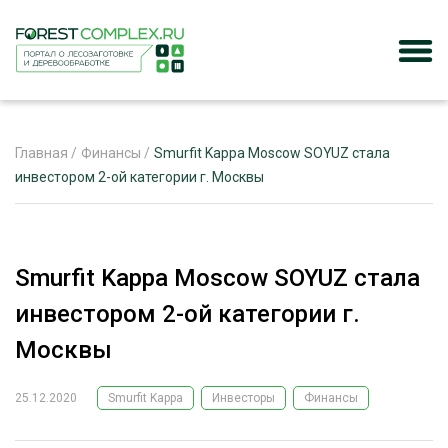
Главная
/
Финансы
/
Smurfit Kappa Moscow SOYUZ стала
инвестором 2-ой категории г. Москвы
ЖУРНАЛ «ЛЕСНОЙ КОМПЛЕКС»
О ПРОЕКТЕ
Smurfit Kappa Moscow SOYUZ стала
РЕКЛАМОДАТЕЛЯМ
инвестором 2-ой категории г.
Москвы
25.12.2020
Smurfit Kappa
Инвесторы
Финансы
ЛЕСНОЕ ХОЗЯЙСТВО
ЭКСПЕРТНОЕ МНЕНИЕ
ЛЕСОЗАГОТОВКА