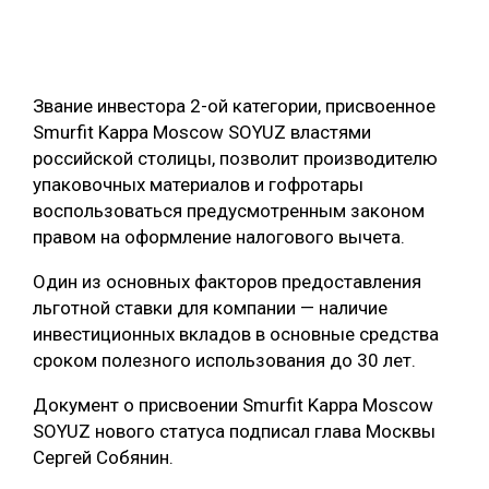
ОБРАБОТКА ДРЕВЕСИНЫ
ЦИФРОВАЯ СРЕДА
РУБРИКИ
Звание инвестора 2-ой категории, присвоенное
БИОЭНЕРГЕТИКА
Smurfit Kappa Moscow SOYUZ властями
ТЕМАТИЧЕСКИЕ ПРОЕКТЫ
ЛЕСОВОССТАНОВЛЕНИЕ И ЗАЩИТА
российской столицы, позволит производителю
упаковочных материалов и гофротары
ЛОГИСТИКА
ПОДБОРКИ СТАТЕЙ
воспользоваться предусмотренным законом
ПРОИЗВОДСТВО ДРЕВЕСНЫХ ПЛИТ
правом на оформление налогового вычета.
ЦБП
Один из основных факторов предоставления
льготной ставки для компании — наличие
КОМПЛЕКСНАЯ ПЕРЕРАБОТКА
инвестиционных вкладов в основные средства
сроком полезного использования до 30 лет.
ЛЕСОПИЛЕНИЕ
Документ о присвоении Smurfit Kappa Moscow
ДЕРЕВЯННОЕ ДОМОСТРОЕНИЕ
SOYUZ нового статуса подписал глава Москвы
БЕЗОПАСНОЕ ПРОИЗВОДСТВО
Сергей Собянин.
СОРТИРОВКА ДРЕВЕСИНЫ