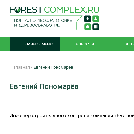
ГЛАВНОЕ МЕНЮ
НОВОСТИ
В Ц
Главная
/
Евгений Пономарёв
ЛЕСНОЕ ХОЗЯЙСТВО
КОМПЛЕКСНА
Евгений Пономарёв
ЛЕСОЗАГОТОВКА
ЛЕСОПИЛЕНИ
ОБРАБОТКА ДРЕВЕСИНЫ
ДЕРЕВЯНН
Инженер строительного контроля компании «Е-стро
ЦИФРОВАЯ СРЕДА
БЕЗОПАСНОЕ
БИОЭНЕРГЕТИКА
СОРТИРОВКА