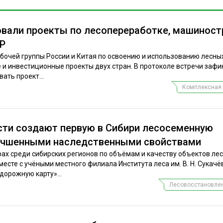
овали проекты по лесопереработке, машинос
НР
абочей группы России и Китая по освоению и использованию лесны
 и инвестиционные проекты двух стран. В протоколе встречи заф
ать проект...
Комплексная 
сти создают первую в Сибири лесосеменную
лучшенными наследственными свойствами
рах среди сибирских регионов по объёмам и качеству объектов ле
есте с учёными местного филиала Института леса им. В. Н. Сукач
дорожную карту»...
Лесовосстановлен