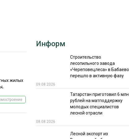
РЫНКИ СБЫТА
В УСЛОВИЯХ САНКЦИЙ
Информ
Строительство
лесопильного завода
«Череповецлеса» в Бабаево
ИТОГИ МЕРОПРИЯТИЙ
перешло в активную фазу
тных жилых
09.08.2026
ы,
Татарстан приготовил 6 млн
омостроение
рублей на матподдержку
молодых специалистов
лесной отрасли
08.08.2026
Лесной экспорт из