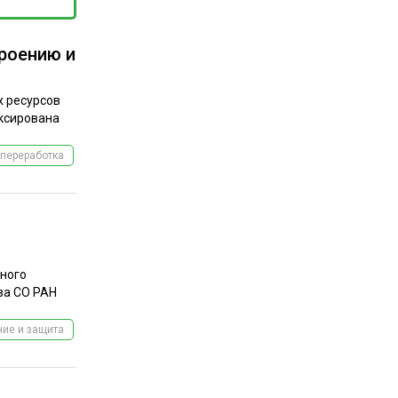
троению и
х ресурсов
иксирована
переработка
сного
ёва СО РАН
ие и защита