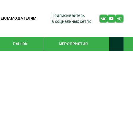
Подписывайтесь
РЕКЛАМОДАТЕЛЯМ
в социальных сетях
РЫНОК
МЕРОПРИЯТИЯ
ТЕМАТИЧЕСКИЕ ПРОЕКТЫ
ЛЕСДРЕВМАШ 2022
WOODEX-2021
ПОДБОРКИ СТАТЕЙ
СУШКА ДРЕВЕСИНЫ