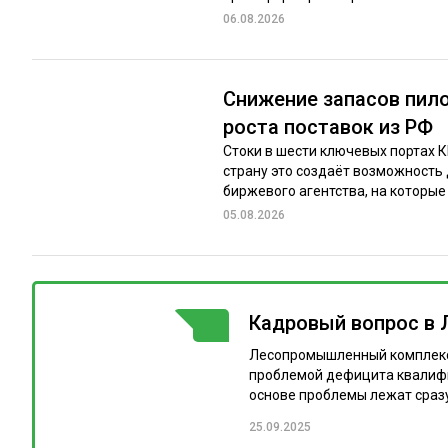
06.08.2026
Снижение запасов пило
роста поставок из РФ
Стоки в шести ключевых портах 
страну это создаёт возможность
биржевого агентства, на которые 
05.08.2026
Кадровый вопрос в 
ГОРЯЧАЯ ТЕМА
Лесопромышленный комплекс (
проблемой дефицита квалифи
основе проблемы лежат сразу
25.09.2025