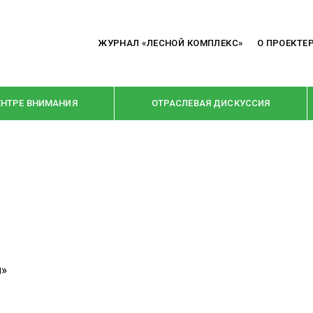
ЖУРНАЛ «ЛЕСНОЙ КОМПЛЕКС»
О ПРОЕКТЕ
ЕНТРЕ ВНИМАНИЯ
ОТРАСЛЕВАЯ ДИСКУССИЯ
РУБРИКИ
Я ПЕРЕРАБОТКА
НОВОСТИ
Е
КРУПНЫМ ПЛАНОМ
ОЕ ДОМОСТРОЕНИЕ
ВЗГЛЯД ИЗНУТРИ
й»
 ПРОИЗВОДСТВО
В ЦЕНТРЕ ВНИМАНИЯ
 ДРЕВЕСИНЫ
ПРЕДПРИЯТИЯ ЛПК