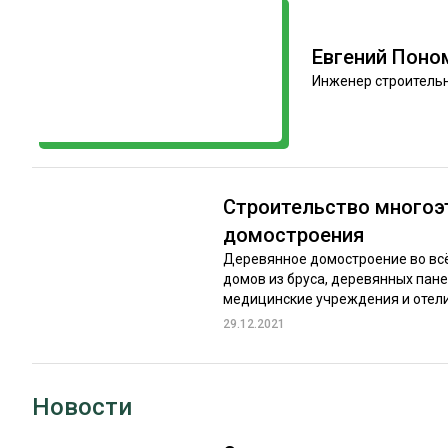
ЛЕСОВОССТАНОВЛЕНИЕ И ЗАЩИТА
СУШКА ДР
ЛОГИСТИКА
МЕБЕЛЬНОЕ 
Евгений Поно
Инженер строительн
ПРОИЗВОДСТВО ДРЕВЕСНЫХ ПЛИТ
ЦБП
ЭКСПЕРТНОЕ МНЕНИЕ
Строительство многоэт
домостроения
Деревянное домостроение во вс
домов из бруса, деревянных пане
медицинские учреждения и отели. 
29.12.2021
Новости