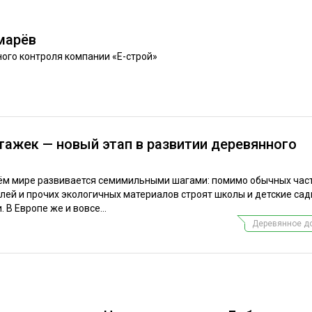
ЕВЕСИНЫ
РЫНОК
ПРОИЗВОДСТВО
ТЕХНОЛОГИИ
марёв
ого контроля компании «Е-строй»
ОТРАСЛЕВАЯ ДИСКУССИЯ
ажек — новый этап в развитии деревянного
КАЛЕНДАРЬ ВЫСТАВОК
ём мире развивается семимильными шагами: помимо обычных час
лей и прочих экологичных материалов строят школы и детские сад
В Европе же и вовсе...
Деревянное д