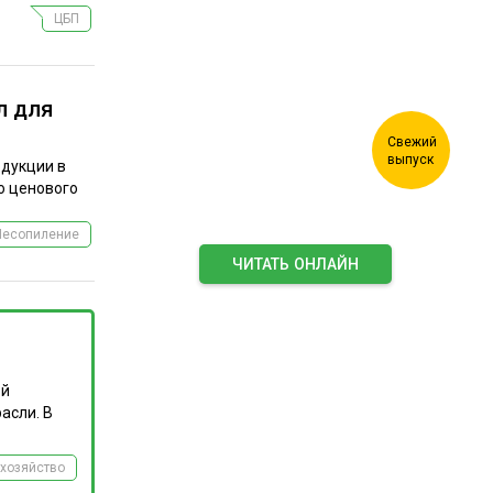
ЦБП
л для
одукции в
о ценового
Лесопиление
ЧИТАТЬ ОНЛАЙН
ПОДПИСАТЬСЯ НА ЖУРНАЛ
ой
асли. В
хозяйство