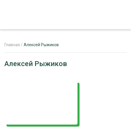
Главная
/
Алексей Рыжиков
ЖУРНАЛ «ЛЕСНОЙ КОМПЛЕКС»
Алексей Рыжиков
О ПРОЕКТЕ
РЕКЛАМОДАТЕЛЯМ
ЛЕСНОЕ ХОЗЯЙСТВО
ЭКСПЕРТНОЕ МНЕНИЕ
ЛЕСОЗАГОТОВКА