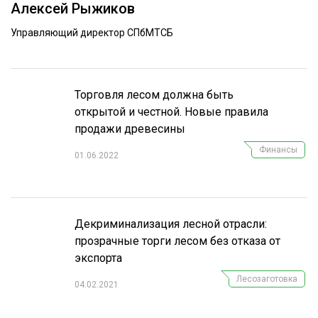
Алексей Рыжиков
ОБРАБОТКА ДРЕВЕСИНЫ
Управляющий директор СПбМТСБ
ЦИФРОВАЯ СРЕДА
РУБРИКИ
БИОЭНЕРГЕТИКА
ТЕМАТИЧЕСКИЕ ПРОЕКТЫ
Торговля лесом должна быть
ЛЕСОВОССТАНОВЛЕНИЕ И ЗАЩИТА
открытой и честной. Новые правила
ЛОГИСТИКА
продажи древесины
ПОДБОРКИ СТАТЕЙ
ПРОИЗВОДСТВО ДРЕВЕСНЫХ ПЛИТ
Финансы
01.06.2022
ЦБП
КОМПЛЕКСНАЯ ПЕРЕРАБОТКА
Декриминализация лесной отрасли:
ЛЕСОПИЛЕНИЕ
прозрачные торги лесом без отказа от
экспорта
ДЕРЕВЯННОЕ ДОМОСТРОЕНИЕ
Лесозаготовка
04.02.2021
БЕЗОПАСНОЕ ПРОИЗВОДСТВО
СОРТИРОВКА ДРЕВЕСИНЫ