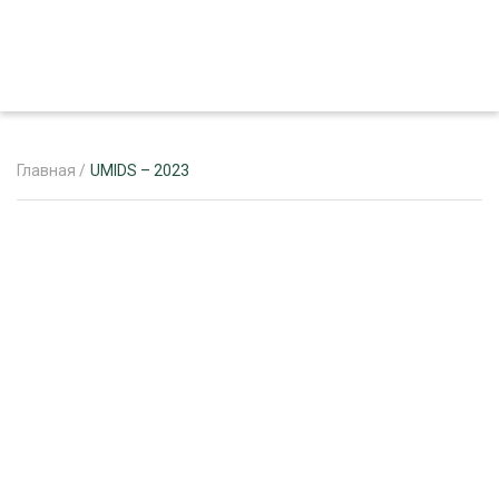
Главная
/
UMIDS – 2023
ЖУРНАЛ «ЛЕСНОЙ КОМПЛЕКС»
О ПРОЕКТЕ
РЕКЛАМОДАТЕЛЯМ
ЛЕСНОЕ ХОЗЯЙСТВО
ЭКСПЕРТНОЕ МНЕНИЕ
ЛЕСОЗАГОТОВКА