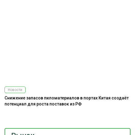
Новости
Снижение запасов пиломатериалов в портах Китая создаёт
К
потенциал для роста поставок из РФ
«