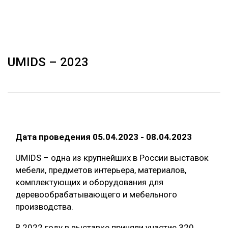
ОБРАБОТКА ДРЕВЕСИНЫ
ЦИФРОВАЯ СРЕДА
РУБРИКИ
БИОЭНЕРГЕТИКА
UMIDS – 2023
ТЕМАТИЧЕСКИЕ ПРОЕКТЫ
ЛЕСОВОССТАНОВЛЕНИЕ И ЗАЩИТА
ЛОГИСТИКА
ПОДБОРКИ СТАТЕЙ
ПРОИЗВОДСТВО ДРЕВЕСНЫХ ПЛИТ
ЦБП
Дата проведения 05.04.2023 - 08.04.2023
КОМПЛЕКСНАЯ ПЕРЕРАБОТКА
UMIDS – одна из крупнейших в России выставок
мебели, предметов интерьера, материалов,
ЛЕСОПИЛЕНИЕ
комплектующих и оборудования для
ДЕРЕВЯННОЕ ДОМОСТРОЕНИЕ
деревообрабатывающего и мебельного
производства.
БЕЗОПАСНОЕ ПРОИЗВОДСТВО
СОРТИРОВКА ДРЕВЕСИНЫ
В 2022 году в выставке приняли участие 320