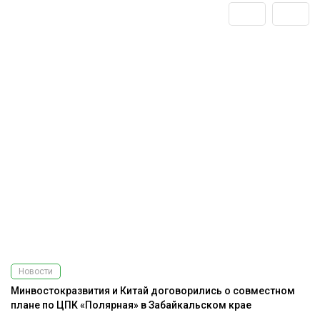
Новости
Минвостокразвития и Китай договорились о совместном
М
плане по ЦПК «Полярная» в Забайкальском крае
л