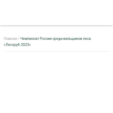
Главная
/
Чемпионат России среди вальщиков леса
«Лесоруб-2023»
ЖУРНАЛ «ЛЕСНОЙ КОМПЛЕКС»
О ПРОЕКТЕ
РЕКЛАМОДАТЕЛЯМ
ЛЕСНОЕ ХОЗЯЙСТВО
ЭКСПЕРТНОЕ МНЕНИЕ
ЛЕСОЗАГОТОВКА