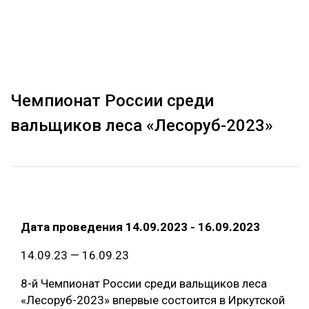
ОБРАБОТКА ДРЕВЕСИНЫ
ЦИФРОВАЯ СРЕДА
РУБРИКИ
БИОЭНЕРГЕТИКА
ТЕМАТИЧЕСКИЕ ПРОЕКТЫ
ЛЕСОВОССТАНОВЛЕНИЕ И ЗАЩИТА
Чемпионат России среди
ЛОГИСТИКА
вальщиков леса «Лесоруб-2023»
ПОДБОРКИ СТАТЕЙ
ПРОИЗВОДСТВО ДРЕВЕСНЫХ ПЛИТ
ЦБП
КОМПЛЕКСНАЯ ПЕРЕРАБОТКА
Дата проведения 14.09.2023 - 16.09.2023
ЛЕСОПИЛЕНИЕ
14.09.23 — 16.09.23
ДЕРЕВЯННОЕ ДОМОСТРОЕНИЕ
БЕЗОПАСНОЕ ПРОИЗВОДСТВО
8-й Чемпионат России среди вальщиков леса
«Лесоруб-2023» впервые состоится в Иркутской
СОРТИРОВКА ДРЕВЕСИНЫ