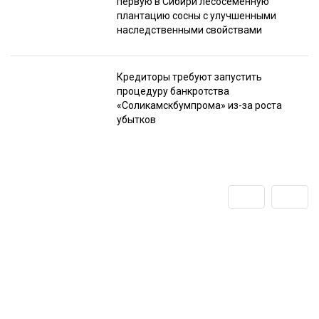
первую в Сибири лесосеменную
плантацию сосны с улучшенными
наследственными свойствами
Кредиторы требуют запустить
процедуру банкротства
«Соликамскбумпрома» из-за роста
убытков