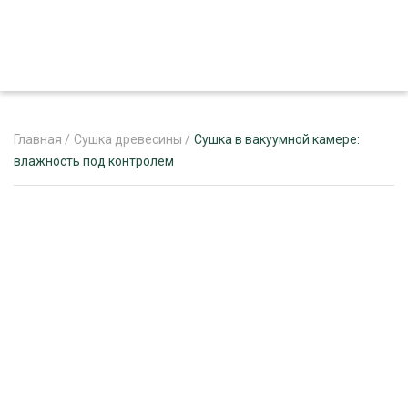
Главная
/
Сушка древесины
/
Сушка в вакуумной камере:
влажность под контролем
ЖУРНАЛ «ЛЕСНОЙ КОМПЛЕКС»
О ПРОЕКТЕ
РЕКЛАМОДАТЕЛЯМ
ЛЕСНОЕ ХОЗЯЙСТВО
ЭКСПЕРТНОЕ МНЕНИЕ
ЛЕСОЗАГОТОВКА