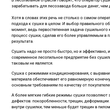
В лесопильной отрасли говорят, что оператор су
ЛЕСОВОССТАНОВЛЕНИЕ И ЗАЩИТА
СУШКА ДР
зарабатывать для лесозавода больше денег, чем д
ЛОГИСТИКА
МЕБЕЛЬНОЕ 
Хотя в словах этих речь не столько о самом опера
ПРОИЗВОДСТВО ДРЕВЕСНЫХ ПЛИТ
подхода к сушке в целом. И выбор правильного о
момент, ведь первостепенная задача сушильного 
ЦБП
процесс сушки, сделав его более управляемым в 
результата.
ЭКСПЕРТНОЕ МНЕНИЕ
Сушить надо не просто быстро, но и эффективно, 
современное лесопильное предприятие без сушиль
таковым не является.
Сушка с режимами кондиционирования, с выравни
материала обеспечивает его равномерную конечну
основным требованиям по качеству от покупателе
А более мягкие гибкие режимы сушки позволяют з
дефектов: покоробленности, трещин, деформации.
внутри сушилки, тем меньше будет трещин в пилом