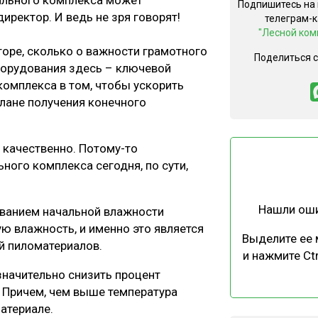
шильного комплекса может
Подпишитесь на
ЕВЕСИНЫ
РЫНОК
иректор. И ведь не зря говорят!
телеграм-
"Лесной ком
ПРОИЗВОДСТВО
ТЕХНОЛОГИИ
торе, сколько о важности грамотного
Поделиться 
ОТРАСЛЕВАЯ ДИСКУССИЯ
борудования здесь – ключевой
комплекса в том, чтобы ускорить
плане получения конечного
и качественно. Потому-то
ного комплекса сегодня, по сути,
КАЛЕНДАРЬ ВЫСТАВОК
Нашли ош
ванием начальной влажности
ю влажность, и именно это является
Выделите ее
й пиломатериалов.
и нажмите Ctr
начительно снизить процент
 Причем, чем выше температура
атериале.