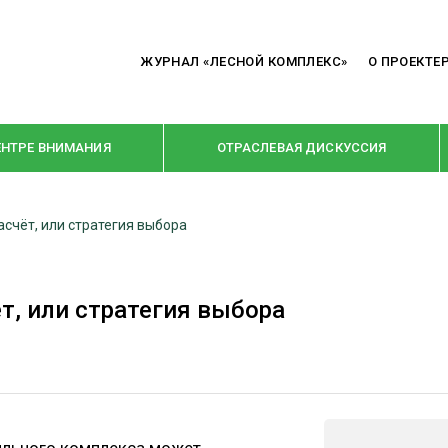
ЖУРНАЛ «ЛЕСНОЙ КОМПЛЕКС»
О ПРОЕКТЕ
ЕНТРЕ ВНИМАНИЯ
ОТРАСЛЕВАЯ ДИСКУССИЯ
асчёт, или стратегия выбора
РУБРИКИ
Я ПЕРЕРАБОТКА
НОВОСТИ
т, или стратегия выбора
Е
КРУПНЫМ ПЛАНОМ
ОЕ ДОМОСТРОЕНИЕ
ВЗГЛЯД ИЗНУТРИ
 ПРОИЗВОДСТВО
В ЦЕНТРЕ ВНИМАНИЯ
 ДРЕВЕСИНЫ
ПРЕДПРИЯТИЯ ЛПК