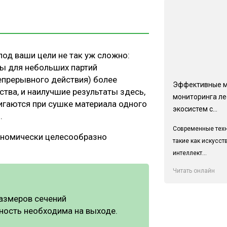
под ваши цели не так уж сложно:
ы для небольших партий
епрерывного действия) более
Эффективные 
ва, и наилучшие результаты здесь,
мониторинга л
тигаются при сушке материала одного
экосистем с...
.
Современные техн
ономически целесообразно
такие как искусс
интеллект...
Читать онлайн
размеров сечений
жность необходима на выходе.