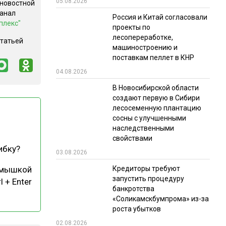
05.08.2026
 новостной
канал
РЫНКИ СБЫТА
Россия и Китай согласовали
плекс"
проекты по
В УСЛОВИЯХ САНКЦИЙ
лесопереработке,
статьей
машиностроению и
поставкам пеллет в КНР
04.08.2026
В Новосибирской области
создают первую в Сибири
лесосеменную плантацию
сосны с улучшенными
ИТОГИ МЕРОПРИЯТИЙ
наследственными
свойствами
ибку?
03.08.2026
Кредиторы требуют
 мышкой
запустить процедуру
l + Enter
банкротства
«Соликамскбумпрома» из-за
роста убытков
02.08.2026