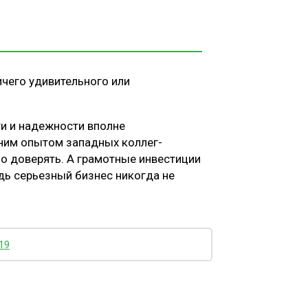
ичего удивительного или
и и надежности вполне
ним опытом западных коллег-
но доверять. А грамотные инвестиции
едь серьезный бизнес никогда не
19