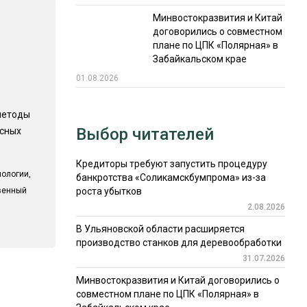
Минвостокразвития и Китай
договорились о совместном
плане по ЦПК «Полярная» в
Забайкальском крае
01.08.2026
методы
Выбор читателей
есных
Кредиторы требуют запустить процедуру
ологии,
банкротства «Соликамскбумпрома» из-за
твенный
роста убытков
2.08.2026
В Ульяновской области расширяется
производство станков для деревообработки
31.07.2026
Минвостокразвития и Китай договорились о
совместном плане по ЦПК «Полярная» в