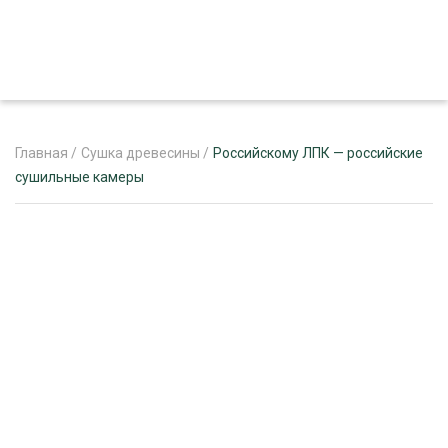
Главная
/
Сушка древесины
/
Российскому ЛПК — российские
сушильные камеры
ЖУРНАЛ «ЛЕСНОЙ КОМПЛЕКС»
О ПРОЕКТЕ
РЕКЛАМОДАТЕЛЯМ
ЛЕСНОЕ ХОЗЯЙСТВО
ЭКСПЕРТНОЕ МНЕНИЕ
ЛЕСОЗАГОТОВКА