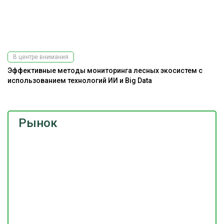
В центре внимания
Эффективные методы мониторинга лесных экосистем с
К
использованием технологий ИИ и Big Data
Рынок