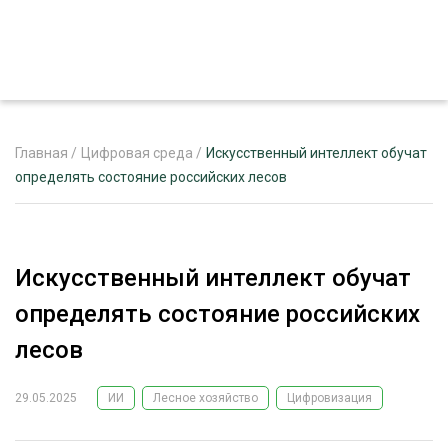
Главная
/
Цифровая среда
/
Искусственный интеллект обучат
определять состояние российских лесов
ЖУРНАЛ «ЛЕСНОЙ КОМПЛЕКС»
О ПРОЕКТЕ
Искусственный интеллект обучат
РЕКЛАМОДАТЕЛЯМ
определять состояние российских
лесов
29.05.2025
ИИ
Лесное хозяйство
Цифровизация
ЛЕСНОЕ ХОЗЯЙСТВО
ЭКСПЕРТНОЕ МНЕНИЕ
ЛЕСОЗАГОТОВКА