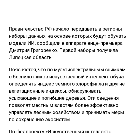
ОБРАБОТКА ДРЕВЕСИНЫ
ЦИФРОВАЯ СРЕДА
РУБРИКИ
Правительство РФ начало передавать в регионы
БИОЭНЕРГЕТИКА
наборы данных, на основе которых будут обучать
ТЕМАТИЧЕСКИЕ ПРОЕКТЫ
ЛЕСОВОССТАНОВЛЕНИЕ И ЗАЩИТА
модели ИИ, сообщили в аппарате вице-премьера
Дмитрия Григоренко. Первой наборы получила
ЛОГИСТИКА
ПОДБОРКИ СТАТЕЙ
Липецкая область.
ПРОИЗВОДСТВО ДРЕВЕСНЫХ ПЛИТ
Поясняется, что по мультиспектральным снимкам
ЦБП
с беспилотников искусственный интеллект обучат
определять индекс земного хлорофилла и другие
КОМПЛЕКСНАЯ ПЕРЕРАБОТКА
вегетационные индексы, обнаруживать
усыхающие и погибшие деревья. Эти сведения
ЛЕСОПИЛЕНИЕ
позволят местным властям более эффективно
ДЕРЕВЯННОЕ ДОМОСТРОЕНИЕ
управлять лесным хозяйством и принимать меры
по сохранению экосистем.
БЕЗОПАСНОЕ ПРОИЗВОДСТВО
По федпроекту «Искусственный интеллект»
СОРТИРОВКА ДРЕВЕСИНЫ