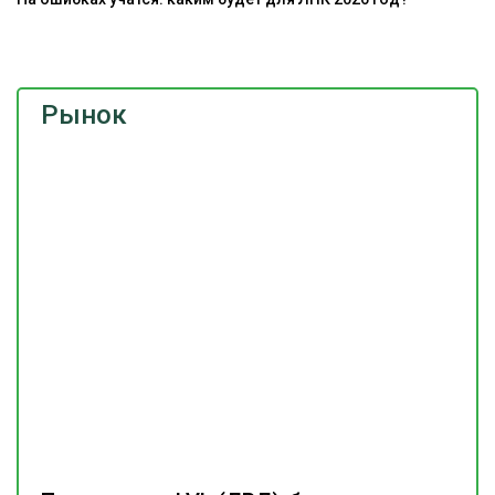
э
Рынок