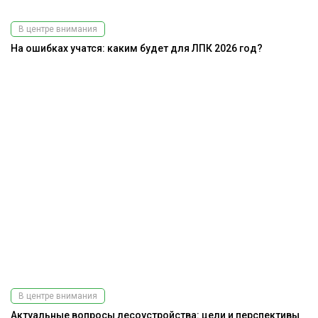
В центре внимания
На ошибках учатся: каким будет для ЛПК 2026 год?
Подпишитесь
на наш
телеграм-канал
В центре внимания
Актуальные вопросы лесоустройства: цели и перспективы