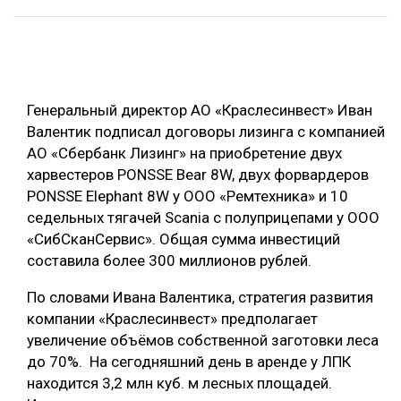
ОБРАБОТКА ДРЕВЕСИНЫ
ЦИФРОВАЯ СРЕДА
РУБРИКИ
БИОЭНЕРГЕТИКА
Генеральный директор АО «Краслесинвест» Иван
ТЕМАТИЧЕСКИЕ ПРОЕКТЫ
ЛЕСОВОССТАНОВЛЕНИЕ И ЗАЩИТА
Валентик подписал договоры лизинга c компанией
АО «Cбербанк Лизинг» на приобретение двух
ЛОГИСТИКА
ПОДБОРКИ СТАТЕЙ
харвестеров PONSSE Bear 8W, двух форвардеров
ПРОИЗВОДСТВО ДРЕВЕСНЫХ ПЛИТ
PONSSE Elephant 8W у ООО «Ремтехника» и 10
седельных тягачей Scania с полуприцепами у ООО
ЦБП
«СибСканСервис». Общая сумма инвестиций
составила более 300 миллионов рублей.
КОМПЛЕКСНАЯ ПЕРЕРАБОТКА
По словами Ивана Валентика, стратегия развития
ЛЕСОПИЛЕНИЕ
компании «Краслесинвест» предполагает
ДЕРЕВЯННОЕ ДОМОСТРОЕНИЕ
увеличение объёмов собственной заготовки леса
до 70%. На сегодняшний день в аренде у ЛПК
БЕЗОПАСНОЕ ПРОИЗВОДСТВО
находится 3,2 млн куб. м лесных площадей.
СОРТИРОВКА ДРЕВЕСИНЫ