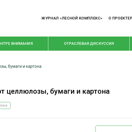
ЖУРНАЛ «ЛЕСНОЙ КОМПЛЕКС»
О ПРОЕКТЕ
ЕНТРЕ ВНИМАНИЯ
ОТРАСЛЕВАЯ ДИСКУССИЯ
зы, бумаги и картона
РУБРИКИ
Я ПЕРЕРАБОТКА
НОВОСТИ
т целлюлозы, бумаги и картона
Е
КРУПНЫМ ПЛАНОМ
ОЕ ДОМОСТРОЕНИЕ
ВЗГЛЯД ИЗНУТРИ
лина
 ПРОИЗВОДСТВО
В ЦЕНТРЕ ВНИМАНИЯ
 ДРЕВЕСИНЫ
ПРЕДПРИЯТИЯ ЛПК