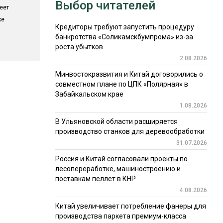
Выбор читателей
еет
ке
Кредиторы требуют запустить процедуру
банкротства «Соликамскбумпрома» из-за
роста убытков
2.08.2026
Минвостокразвития и Китай договорились о
совместном плане по ЦПК «Полярная» в
Забайкальском крае
1.08.2026
В Ульяновской области расширяется
производство станков для деревообработки
31.07.2026
Россия и Китай согласовали проекты по
лесопереработке, машиностроению и
поставкам пеллет в КНР
4.08.2026
Китай увеличивает потребление фанеры для
производства паркета премиум-класса