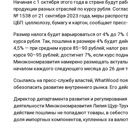
Начиная с 1 октября этого года в стране будут ра
ЛЕСОВОССТАНОВЛЕНИЕ И ЗАЩИТА
СУШКА ДР
продукции разных отраслей по курсу рубля. Согл
ЛОГИСТИКА
МЕБЕЛЬНОЕ 
№ 1538 от 21 сентября 2023 года, меры распрост
ЦБП: целлюлозу, бумагу и картон, сообщает прес
ПРОИЗВОДСТВО ДРЕВЕСНЫХ ПЛИТ
Размер налога будет варьироваться от 4% до 7%. 
ЦБП
курса рубля. Так, пошлина в размере 4% будет дей
4,5% — при среднем курсе 85–90 рублей; налог ра
курсе 90–95 рублей; достигнет 7%, если курс под
ЭКСПЕРТНОЕ МНЕНИЕ
Минэкономразвития намерено размещать актуаль
началом каждого следующего месяца до 26 дня 
Ссылаясь на пресс-службу властей, WhatWood поя
обезопасить развитие внутреннего рынка. Его дей
Директор департамента развития и регулировани
деятельности Минэкономразвития Лилия Щур-Трух
действие пошлины не попадают товары, в себест
доля импортных компонентов, купленных за валют