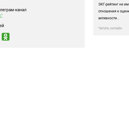
ЭКГ-рейтинг не им
елеграм-канал
отношения к оцен
с"
активности...
ей
Читать онлайн