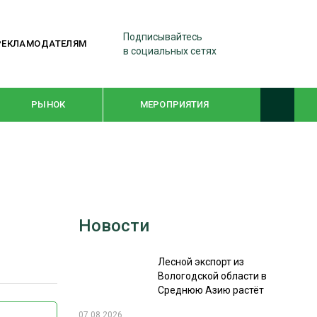
Подписывайтесь
РЕКЛАМОДАТЕЛЯМ
в социальных сетях
РЫНОК
МЕРОПРИЯТИЯ
ТЕМАТИЧЕСКИЕ ПРОЕКТЫ
ЛЕСДРЕВМАШ 2022
Новости
WOODEX-2021
Лесной экспорт из
ПОДБОРКИ СТАТЕЙ
Вологодской области в
Среднюю Азию растёт
СУШКА ДРЕВЕСИНЫ
07.08.2026