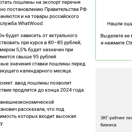
ботать пошлины на экспорт перечня
ЕВЕСИНЫ
РЫНОК
асно постановлению Правительства РФ
ПРОИЗВОДСТВО
ТЕХНОЛОГИИ
раняются и на товары российского
с-служба WhatWood.
Нашли ош
ОТРАСЛЕВАЯ ДИСКУССИЯ
Он будет зависеть от актуального
Выделите ее
ствовать при курсе в 80–85 рублей;
и нажмите Ctr
змером 5,5% будет назначен при
нимется свыше 95 рублей.
ные значения ставки пошлины перед
текущего календарного месяца.
КАЛЕНДАРЬ ВЫСТАВОК
сняет: ввод пошлины позволит
ствие продлится до конца 2024 года.
я внешнеэкономической
анович рассказала, что под
оимость которых входит высокая
ЭКГ-рейтинг ле
у.
бизнеса