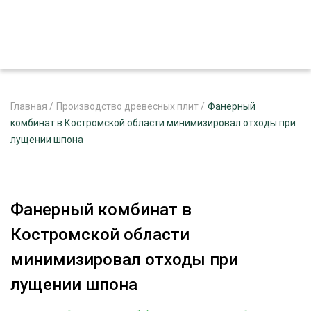
Главная
/
Производство древесных плит
/
Фанерный
комбинат в Костромской области минимизировал отходы при
лущении шпона
ЖУРНАЛ «ЛЕСНОЙ КОМПЛЕКС»
О ПРОЕКТЕ
РЕКЛАМОДАТЕЛЯМ
Фанерный комбинат в
Костромской области
минимизировал отходы при
ЛЕСНОЕ ХОЗЯЙСТВО
лущении шпона
ЭКСПЕРТНОЕ МНЕНИЕ
ЛЕСОЗАГОТОВКА