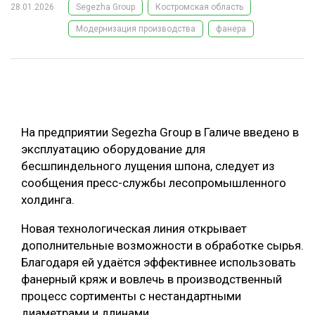
28.01.2026
Segezha Group
Костромская область
ОБРАБОТКА ДРЕВЕСИНЫ
Модернизация производства
фанера
ЦИФРОВАЯ СРЕДА
РУБРИКИ
БИОЭНЕРГЕТИКА
ТЕМАТИЧЕСКИЕ ПРОЕКТЫ
ЛЕСОВОССТАНОВЛЕНИЕ И ЗАЩИТА
ЛОГИСТИКА
На предприятии Segezha Group в Галиче введено в
ПОДБОРКИ СТАТЕЙ
ПРОИЗВОДСТВО ДРЕВЕСНЫХ ПЛИТ
эксплуатацию оборудование для
бесшпиндельного лущения шпона, следует из
ЦБП
сообщения пресс-службы лесопромышленного
холдинга.
КОМПЛЕКСНАЯ ПЕРЕРАБОТКА
Новая технологическая линия открывает
ЛЕСОПИЛЕНИЕ
дополнительные возможности в обработке сырья.
ДЕРЕВЯННОЕ ДОМОСТРОЕНИЕ
Благодаря ей удаётся эффективнее использовать
фанерный кряж и вовлечь в производственный
БЕЗОПАСНОЕ ПРОИЗВОДСТВО
процесс сортименты с нестандартными
СОРТИРОВКА ДРЕВЕСИНЫ
диаметрами и длинами.