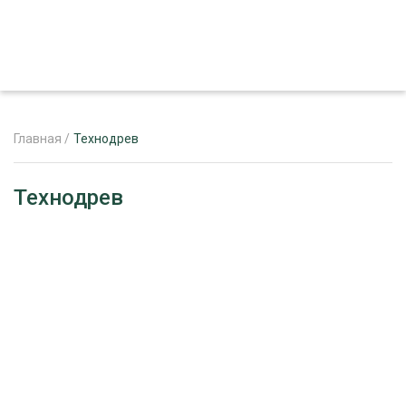
Главная
/
Технодрев
ЖУРНАЛ «ЛЕСНОЙ КОМПЛЕКС»
Технодрев
О ПРОЕКТЕ
РЕКЛАМОДАТЕЛЯМ
ЛЕСНОЕ ХОЗЯЙСТВО
ЭКСПЕРТНОЕ МНЕНИЕ
ЛЕСОЗАГОТОВКА