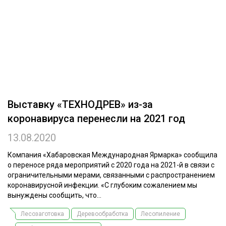
ОБРАБОТКА ДРЕВЕСИНЫ
ЦИФРОВАЯ СРЕДА
РУБРИКИ
БИОЭНЕРГЕТИКА
ТЕМАТИЧЕСКИЕ ПРОЕКТЫ
ЛЕСОВОССТАНОВЛЕНИЕ И ЗАЩИТА
ЛОГИСТИКА
ПОДБОРКИ СТАТЕЙ
Выставку «ТЕХНОДРЕВ» из-за
ПРОИЗВОДСТВО ДРЕВЕСНЫХ ПЛИТ
коронавируса перенесли на 2021 год
ЦБП
13.08.2020
КОМПЛЕКСНАЯ ПЕРЕРАБОТКА
Компания «Хабаровская Международная Ярмарка» сообщила
о переносе ряда мероприятий с 2020 года на 2021-й в связи с
ЛЕСОПИЛЕНИЕ
ограничительными мерами, связанными с распространением
коронавирусной инфекции. «С глубоким сожалением мы
ДЕРЕВЯННОЕ ДОМОСТРОЕНИЕ
вынуждены сообщить, что...
БЕЗОПАСНОЕ ПРОИЗВОДСТВО
Лесозаготовка
Деревообработка
Лесопиление
СОРТИРОВКА ДРЕВЕСИНЫ