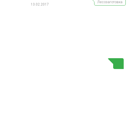
Лесозаготовка
13.02.2017
Г