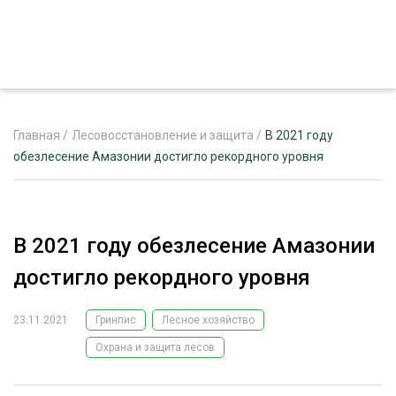
Главная
/
Лесовосстановление и защита
/
В 2021 году
обезлесение Амазонии достигло рекордного уровня
ЖУРНАЛ «ЛЕСНОЙ КОМПЛЕКС»
О ПРОЕКТЕ
В 2021 году обезлесение Амазонии
РЕКЛАМОДАТЕЛЯМ
достигло рекордного уровня
23.11.2021
Гринпис
Лесное хозяйство
Охрана и защита лесов
ЛЕСНОЕ ХОЗЯЙСТВО
ЭКСПЕРТНОЕ МНЕНИЕ
ЛЕСОЗАГОТОВКА