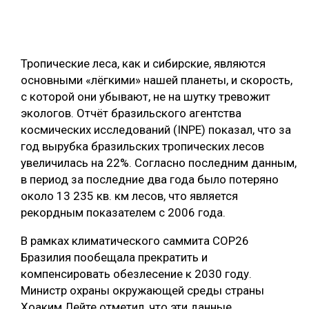
ОБРАБОТКА ДРЕВЕСИНЫ
ЦИФРОВАЯ СРЕДА
РУБРИКИ
Тропические леса, как и сибирские, являются
БИОЭНЕРГЕТИКА
основными «лёгкими» нашей планеты, и скорость,
ТЕМАТИЧЕСКИЕ ПРОЕКТЫ
ЛЕСОВОССТАНОВЛЕНИЕ И ЗАЩИТА
с которой они убывают, не на шутку тревожит
экологов. Отчёт бразильского агентства
ЛОГИСТИКА
космических исследований (INPE) показал, что за
ПОДБОРКИ СТАТЕЙ
ПРОИЗВОДСТВО ДРЕВЕСНЫХ ПЛИТ
год вырубка бразильских тропических лесов
увеличилась на 22%. Согласно последним данным,
ЦБП
в период за последние два года было потеряно
около 13 235 кв. км лесов, что является
КОМПЛЕКСНАЯ ПЕРЕРАБОТКА
рекордным показателем с 2006 года.
ЛЕСОПИЛЕНИЕ
В рамках климатического саммита COP26
ДЕРЕВЯННОЕ ДОМОСТРОЕНИЕ
Бразилия пообещала прекратить и
компенсировать обезлесение к 2030 году.
БЕЗОПАСНОЕ ПРОИЗВОДСТВО
Министр охраны окружающей среды страны
СОРТИРОВКА ДРЕВЕСИНЫ
Хоаким Лейте отметил, что эти данные