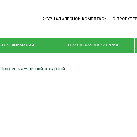
ЖУРНАЛ «ЛЕСНОЙ КОМПЛЕКС»
О ПРОЕКТЕ
ЕНТРЕ ВНИМАНИЯ
ОТРАСЛЕВАЯ ДИСКУССИЯ
 Профессия — лесной пожарный
РУБРИКИ
Я ПЕРЕРАБОТКА
НОВОСТИ
Е
КРУПНЫМ ПЛАНОМ
ОЕ ДОМОСТРОЕНИЕ
ВЗГЛЯД ИЗНУТРИ
 ПРОИЗВОДСТВО
В ЦЕНТРЕ ВНИМАНИЯ
 ДРЕВЕСИНЫ
ПРЕДПРИЯТИЯ ЛПК