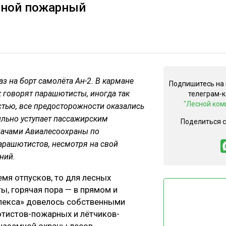
сной пожарный
з на борт самолёта Ан-2. В кармане
Подпишитесь на
к говорят парашютисты, иногда так
телеграм-
"Лесной ком
стью, все предосторожности оказались
ильно уступает пассажирским
Поделиться 
задачами Авиалесоохраны по
арашютистов, несмотря на свой
ний.
мя отпусков, то для лесных
ы, горячая пора — в прямом и
лекса» довелось собственными
ютистов-пожарных и лётчиков-
наземной охраны лесов