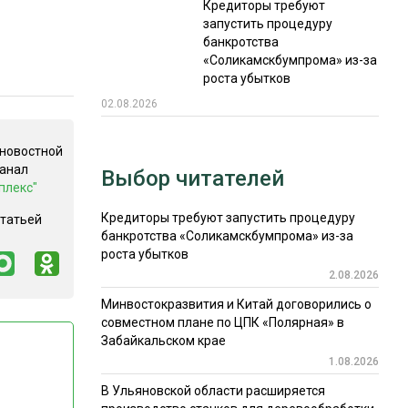
Кредиторы требуют
запустить процедуру
банкротства
«Соликамскбумпрома» из-за
роста убытков
02.08.2026
 новостной
канал
Выбор читателей
плекс"
Кредиторы требуют запустить процедуру
статьей
банкротства «Соликамскбумпрома» из-за
роста убытков
2.08.2026
Минвостокразвития и Китай договорились о
совместном плане по ЦПК «Полярная» в
Забайкальском крае
1.08.2026
В Ульяновской области расширяется