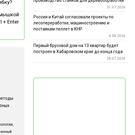
производство станков для деревообработки
ибку?
31.07.2026
 мышкой
Россия и Китай согласовали проекты по
l + Enter
лесопереработке, машиностроению и
поставкам пеллет в КНР
4.08.2026
Первый брусовой дом на 13 квартир будет
построен в Хабаровском крае до конца года
28.07.2026
методы
есных
ологии,
твенный