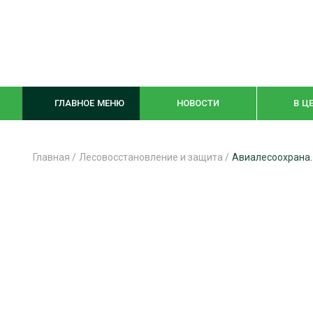
ГЛАВНОЕ МЕНЮ
НОВОСТИ
В Ц
Главная
/
Лесовосстановление и защита
/
Авиалесоохрана.
ЛЕСНОЕ ХОЗЯЙСТВО
КОМПЛЕКСНА
ЛЕСОЗАГОТОВКА
ЛЕСОПИЛЕНИ
ОБРАБОТКА ДРЕВЕСИНЫ
ДЕРЕВЯНН
ЦИФРОВАЯ СРЕДА
БЕЗОПАСНОЕ
БИОЭНЕРГЕТИКА
СОРТИРОВКА