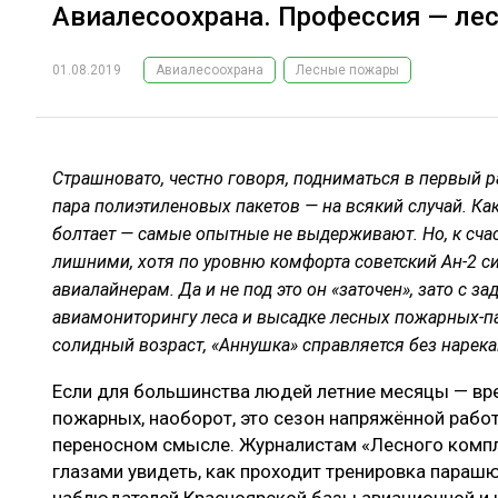
Авиалесоохрана. Профессия — ле
01.08.2019
Авиалесоохрана
Лесные пожары
Страшновато, честно говоря, подниматься в первый ра
пара полиэтиленовых пакетов — на всякий случай. Ка
болтает — самые опытные не выдерживают. Но, к сча
лишними, хотя по уровню комфорта советский Ан-2 с
авиалайнерам. Да и не под это он «заточен», зато с 
авиамониторингу леса и высадке лесных пожарных-п
солидный возраст, «Аннушка» справляется без нарека
Если для большинства людей летние месяцы — вре
пожарных, наоборот, это сезон напряжённой работ
переносном смысле. Журналистам «Лесного комп
глазами увидеть, как проходит тренировка параш
наблюдателей Красноярской базы авиационной и 