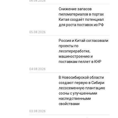
06.08.2026
РЫНКИ СБЫТА
Снижение запасов
пиломатериалов в портах
В УСЛОВИЯХ САНКЦИЙ
Китая создаёт потенциал
для роста поставок из РФ
05.08.2026
Россия и Китай согласовали
проекты по
лесопереработке,
машиностроению и
поставкам пеллет в КНР
ИТОГИ МЕРОПРИЯТИЙ
04.08.2026
В Новосибирской области
создают первую в Сибири
лесосеменную плантацию
сосны с улучшенными
наследственными
свойствами
03.08.2026