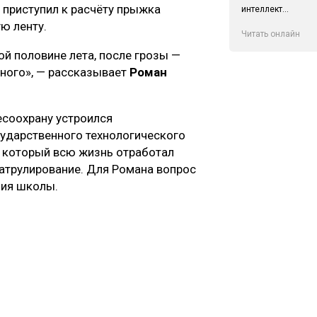
 приступил к расчёту прыжка
интеллект...
ю ленту.
Читать онлайн
й половине лета, после грозы —
дного», — рассказывает
Роман
есоохрану устроился
сударственного технологического
, который всю жизнь отработал
патрулирование. Для Романа вопрос
ния школы.