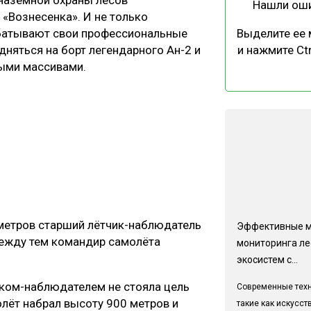
Нашли ош
«Вознесенка». И не только
абатывают свои профессиональные
Выделите ее
няться на борт легендарного Ан-2 и
и нажмите Ctr
ными массивами.
етров старший лётчик-наблюдатель
Эффективные 
между тем командир самолёта
мониторинга л
экосистем с...
иком-наблюдателем не стояла цель
Современные техн
олёт набрал высоту 900 метров и
такие как искусс