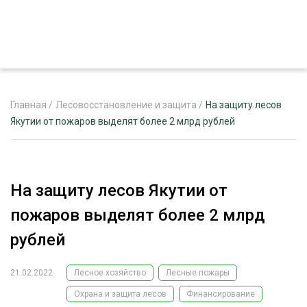
Главная
/
Лесовосстановление и защита
/
На защиту лесов
Якутии от пожаров выделят более 2 млрд рублей
ЖУРНАЛ «ЛЕСНОЙ КОМПЛЕКС»
О ПРОЕКТЕ
На защиту лесов Якутии от
РЕКЛАМОДАТЕЛЯМ
пожаров выделят более 2 млрд
рублей
21.02.2022
Лесное хозяйство
Лесные пожары
ЛЕСНОЕ ХОЗЯЙСТВО
ЭКСПЕРТНОЕ МНЕНИЕ
Охрана и защита лесов
Финансирование
ЛЕСОЗАГОТОВКА