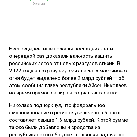
Якутия
ОБРАБОТКА ДРЕВЕСИНЫ
ЦИФРОВАЯ СРЕДА
РУБРИКИ
БИОЭНЕРГЕТИКА
ТЕМАТИЧЕСКИЕ ПРОЕКТЫ
ЛЕСОВОССТАНОВЛЕНИЕ И ЗАЩИТА
Беспрецедентные пожары последних лет в
ЛОГИСТИКА
очередной раз доказали важность защиты
ПОДБОРКИ СТАТЕЙ
российских лесов от новых разгулов стихии. В
ПРОИЗВОДСТВО ДРЕВЕСНЫХ ПЛИТ
2022 году на охрану якутских лесных массивов от
ЦБП
огня будет выделено более 2 млрд рублей — об
этом сообщил глава республики Айсен Николаев
КОМПЛЕКСНАЯ ПЕРЕРАБОТКА
во время прямого эфира в социальных сетях.
ЛЕСОПИЛЕНИЕ
Николаев подчеркнул, что федеральное
финансирование в регионе увеличено в 5 раз и
ДЕРЕВЯННОЕ ДОМОСТРОЕНИЕ
составляет свыше 1,6 млрд рублей. К этой сумме
БЕЗОПАСНОЕ ПРОИЗВОДСТВО
также были добавлены и средства из
республиканского бюджета. Главная задача, по
СОРТИРОВКА ДРЕВЕСИНЫ