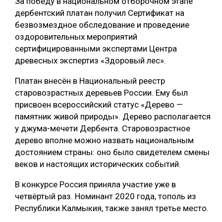
За победу в национальном отборочном этапе
дербентский платан получил Сертификат на
СУШКА ДРЕВЕСИНЫ
безвозмездное обследование и проведение
МЕБЕЛЬНОЕ ПРОИЗВОДСТВО
оздоровительных мероприятий
сертифицированными экспертами Центра
древесных экспертиз «Здоровый лес».
Платан внесён в Национальный реестр
старовозрастных деревьев России. Ему был
присвоен всероссийский статус «Дерево —
памятник живой природы». Дерево располагается
у джума-мечети Дербента. Старовозрастное
дерево вполне можно назвать национальным
достоянием страны: оно было свидетелем смены
веков и настоящих исторических событий.
В конкурсе Россия приняла участие уже в
четвёртый раз. Номинант 2020 года, тополь из
Республики Калмыкия, также занял третье место.