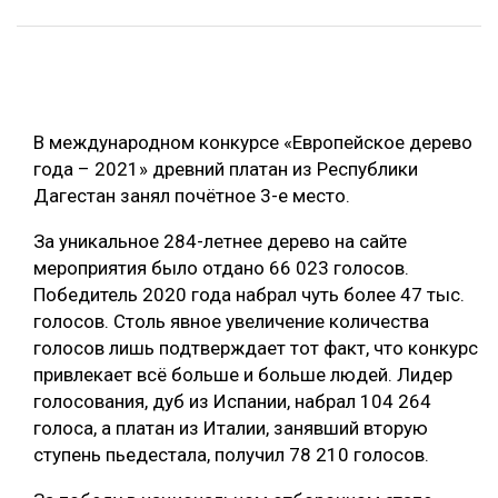
ОБРАБОТКА ДРЕВЕСИНЫ
ЦИФРОВАЯ СРЕДА
РУБРИКИ
БИОЭНЕРГЕТИКА
В международном конкурсе «Европейское дерево
ТЕМАТИЧЕСКИЕ ПРОЕКТЫ
ЛЕСОВОССТАНОВЛЕНИЕ И ЗАЩИТА
года – 2021» древний платан из Республики
ЛОГИСТИКА
Дагестан занял почётное 3-е место.
ПОДБОРКИ СТАТЕЙ
ПРОИЗВОДСТВО ДРЕВЕСНЫХ ПЛИТ
За уникальное 284-летнее дерево на сайте
мероприятия было отдано 66 023 голосов.
ЦБП
Победитель 2020 года набрал чуть более 47 тыс.
голосов. Столь явное увеличение количества
КОМПЛЕКСНАЯ ПЕРЕРАБОТКА
голосов лишь подтверждает тот факт, что конкурс
ЛЕСОПИЛЕНИЕ
привлекает всё больше и больше людей. Лидер
голосования, дуб из Испании, набрал 104 264
ДЕРЕВЯННОЕ ДОМОСТРОЕНИЕ
голоса, а платан из Италии, занявший вторую
БЕЗОПАСНОЕ ПРОИЗВОДСТВО
ступень пьедестала, получил 78 210 голосов.
СОРТИРОВКА ДРЕВЕСИНЫ