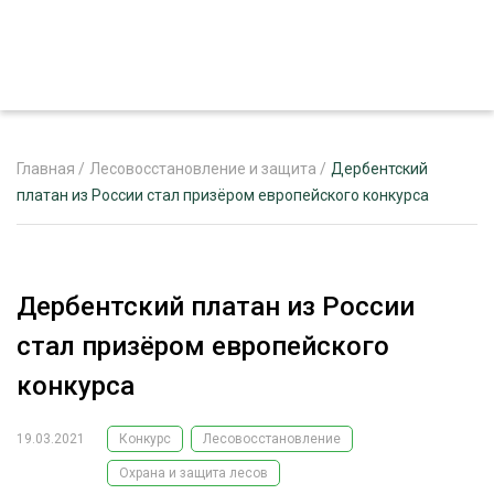
Главная
/
Лесовосстановление и защита
/
Дербентский
платан из России стал призёром европейского конкурса
ЖУРНАЛ «ЛЕСНОЙ КОМПЛЕКС»
О ПРОЕКТЕ
Дербентский платан из России
РЕКЛАМОДАТЕЛЯМ
стал призёром европейского
конкурса
19.03.2021
Конкурс
Лесовосстановление
ЛЕСНОЕ ХОЗЯЙСТВО
ЭКСПЕРТНОЕ МНЕНИЕ
Охрана и защита лесов
ЛЕСОЗАГОТОВКА