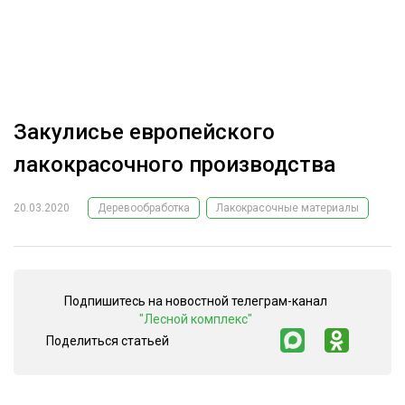
ОБРАБОТКА ДРЕВЕСИНЫ
ЦИФРОВАЯ СРЕДА
РУБРИКИ
БИОЭНЕРГЕТИКА
ТЕМАТИЧЕСКИЕ ПРОЕКТЫ
ЛЕСОВОССТАНОВЛЕНИЕ И ЗАЩИТА
Закулисье европейского
ЛОГИСТИКА
лакокрасочного производства
ПОДБОРКИ СТАТЕЙ
ПРОИЗВОДСТВО ДРЕВЕСНЫХ ПЛИТ
20.03.2020
Деревообработка
Лакокрасочные материалы
ЦБП
КОМПЛЕКСНАЯ ПЕРЕРАБОТКА
Подпишитесь на новостной телеграм-канал
ЛЕСОПИЛЕНИЕ
"Лесной комплекс"
ДЕРЕВЯННОЕ ДОМОСТРОЕНИЕ
Поделиться статьей
БЕЗОПАСНОЕ ПРОИЗВОДСТВО
СОРТИРОВКА ДРЕВЕСИНЫ