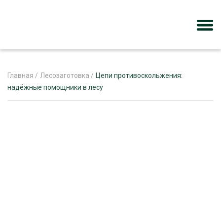
Главная
/
Лесозаготовка
/
Цепи противоскольжения:
надёжные помощники в лесу
ЖУРНАЛ «ЛЕСНОЙ КОМПЛЕКС»
О ПРОЕКТЕ
РЕКЛАМОДАТЕЛЯМ
ЛЕСНОЕ ХОЗЯЙСТВО
ЭКСПЕРТНОЕ МНЕНИЕ
ЛЕСОЗАГОТОВКА