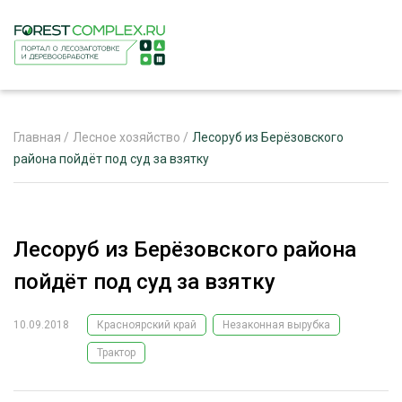
Главная
/
Лесное хозяйство
/
Лесоруб из Берёзовского
района пойдёт под суд за взятку
ЖУРНАЛ «ЛЕСНОЙ КОМПЛЕКС»
О ПРОЕКТЕ
Лесоруб из Берёзовского района
РЕКЛАМОДАТЕЛЯМ
пойдёт под суд за взятку
10.09.2018
Красноярский край
Незаконная вырубка
Трактор
ЛЕСНОЕ ХОЗЯЙСТВО
ЭКСПЕРТНОЕ МНЕНИЕ
ЛЕСОЗАГОТОВКА