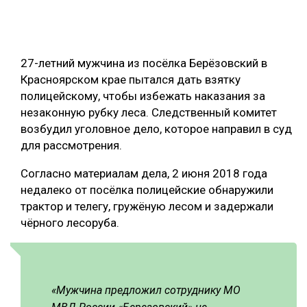
ОБРАБОТКА ДРЕВЕСИНЫ
ЦИФРОВАЯ СРЕДА
РУБРИКИ
27-летний мужчина из посёлка Берёзовский в
БИОЭНЕРГЕТИКА
Красноярском крае пытался дать взятку
ТЕМАТИЧЕСКИЕ ПРОЕКТЫ
ЛЕСОВОССТАНОВЛЕНИЕ И ЗАЩИТА
полицейскому, чтобы избежать наказания за
незаконную рубку леса. Следственный комитет
ЛОГИСТИКА
возбудил уголовное дело, которое направил в суд
ПОДБОРКИ СТАТЕЙ
ПРОИЗВОДСТВО ДРЕВЕСНЫХ ПЛИТ
для рассмотрения.
ЦБП
Согласно материалам дела, 2 июня 2018 года
недалеко от посёлка полицейские обнаружили
КОМПЛЕКСНАЯ ПЕРЕРАБОТКА
трактор и телегу, гружёную лесом и задержали
чёрного лесоруба.
ЛЕСОПИЛЕНИЕ
ДЕРЕВЯННОЕ ДОМОСТРОЕНИЕ
БЕЗОПАСНОЕ ПРОИЗВОДСТВО
«Мужчина предложил сотруднику МО
СОРТИРОВКА ДРЕВЕСИНЫ