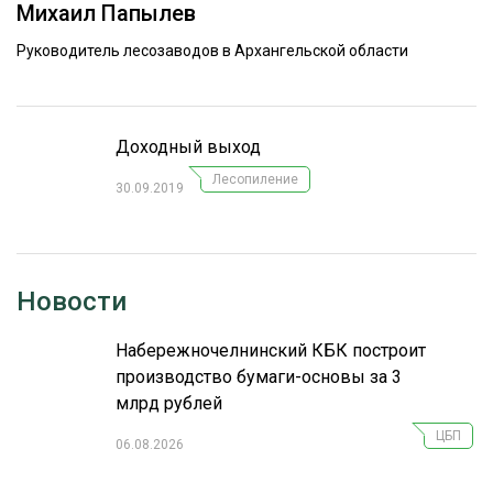
Михаил Папылев
ОБРАБОТКА ДРЕВЕСИНЫ
Руководитель лесозаводов в Архангельской области
ЦИФРОВАЯ СРЕДА
РУБРИКИ
БИОЭНЕРГЕТИКА
ТЕМАТИЧЕСКИЕ ПРОЕКТЫ
Доходный выход
ЛЕСОВОССТАНОВЛЕНИЕ И ЗАЩИТА
Лесопиление
ЛОГИСТИКА
30.09.2019
ПОДБОРКИ СТАТЕЙ
ПРОИЗВОДСТВО ДРЕВЕСНЫХ ПЛИТ
ЦБП
Новости
КОМПЛЕКСНАЯ ПЕРЕРАБОТКА
Набережночелнинский КБК построит
ЛЕСОПИЛЕНИЕ
производство бумаги-основы за 3
млрд рублей
ДЕРЕВЯННОЕ ДОМОСТРОЕНИЕ
ЦБП
06.08.2026
БЕЗОПАСНОЕ ПРОИЗВОДСТВО
СОРТИРОВКА ДРЕВЕСИНЫ