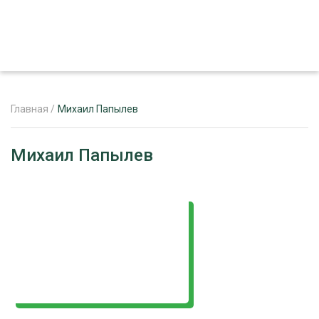
Главная
/
Михаил Папылев
ЖУРНАЛ «ЛЕСНОЙ КОМПЛЕКС»
Михаил Папылев
О ПРОЕКТЕ
РЕКЛАМОДАТЕЛЯМ
ЛЕСНОЕ ХОЗЯЙСТВО
ЭКСПЕРТНОЕ МНЕНИЕ
ЛЕСОЗАГОТОВКА