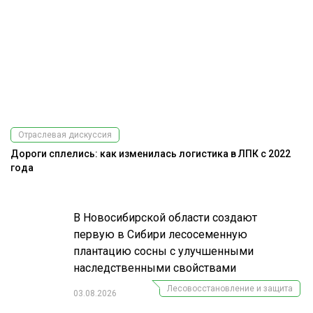
Отраслевая дискуссия
Дороги сплелись: как изменилась логистика в ЛПК с 2022
Э
года
В Новосибирской области создают
первую в Сибири лесосеменную
плантацию сосны с улучшенными
наследственными свойствами
Лесовосстановление и защита
03.08.2026