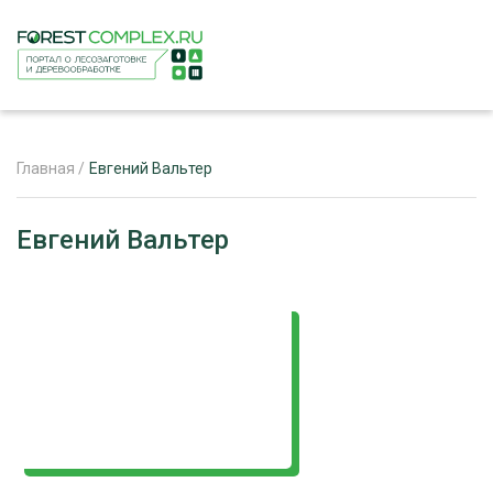
Главная
/
Евгений Вальтер
ЖУРНАЛ «ЛЕСНОЙ КОМПЛЕКС»
Евгений Вальтер
О ПРОЕКТЕ
РЕКЛАМОДАТЕЛЯМ
ЛЕСНОЕ ХОЗЯЙСТВО
ЭКСПЕРТНОЕ МНЕНИЕ
ЛЕСОЗАГОТОВКА