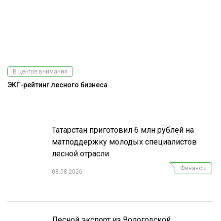
В центре внимания
ЭКГ-рейтинг лесного бизнеса
До
г
Татарстан приготовил 6 млн рублей на
матподдержку молодых специалистов
лесной отрасли
Финансы
08.08.2026
Лесной экспорт из Вологодской