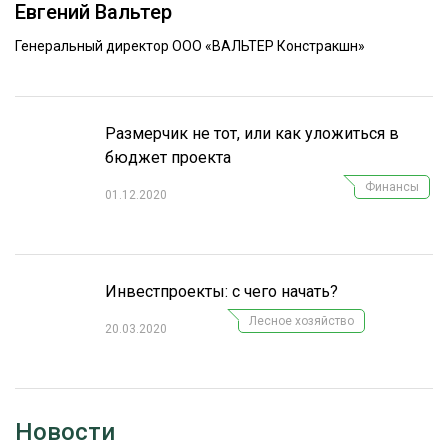
Евгений Вальтер
ОБРАБОТКА ДРЕВЕСИНЫ
Генеральный директор ООО «ВАЛЬТЕР Констракшн»
ЦИФРОВАЯ СРЕДА
РУБРИКИ
БИОЭНЕРГЕТИКА
ТЕМАТИЧЕСКИЕ ПРОЕКТЫ
Размерчик не тот, или как уложиться в
ЛЕСОВОССТАНОВЛЕНИЕ И ЗАЩИТА
бюджет проекта
ЛОГИСТИКА
Финансы
ПОДБОРКИ СТАТЕЙ
01.12.2020
ПРОИЗВОДСТВО ДРЕВЕСНЫХ ПЛИТ
ЦБП
Инвестпроекты: с чего начать?
КОМПЛЕКСНАЯ ПЕРЕРАБОТКА
Лесное хозяйство
20.03.2020
ЛЕСОПИЛЕНИЕ
ДЕРЕВЯННОЕ ДОМОСТРОЕНИЕ
БЕЗОПАСНОЕ ПРОИЗВОДСТВО
Новости
СОРТИРОВКА ДРЕВЕСИНЫ