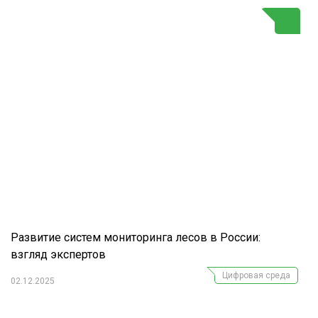
Г
Развитие систем мониторинга лесов в России:
взгляд экспертов
Цифровая среда
02.12.2025