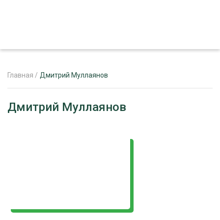
Главная
/
Дмитрий Муллаянов
ЖУРНАЛ «ЛЕСНОЙ КОМПЛЕКС»
Дмитрий Муллаянов
О ПРОЕКТЕ
РЕКЛАМОДАТЕЛЯМ
ЛЕСНОЕ ХОЗЯЙСТВО
ЭКСПЕРТНОЕ МНЕНИЕ
ЛЕСОЗАГОТОВКА