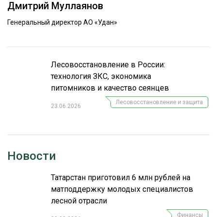
Дмитрий Муллаянов
ОБРАБОТКА ДРЕВЕСИНЫ
Генеральный директор АО «Удан»
ЦИФРОВАЯ СРЕДА
РУБРИКИ
БИОЭНЕРГЕТИКА
ТЕМАТИЧЕСКИЕ ПРОЕКТЫ
Лесовосстановление в России:
ЛЕСОВОССТАНОВЛЕНИЕ И ЗАЩИТА
технология ЗКС, экономика
ЛОГИСТИКА
питомников и качество сеянцев
ПОДБОРКИ СТАТЕЙ
ПРОИЗВОДСТВО ДРЕВЕСНЫХ ПЛИТ
Лесовосстановление и защита
23.06.2026
ЦБП
КОМПЛЕКСНАЯ ПЕРЕРАБОТКА
Новости
ЛЕСОПИЛЕНИЕ
Татарстан приготовил 6 млн рублей на
ДЕРЕВЯННОЕ ДОМОСТРОЕНИЕ
матподдержку молодых специалистов
БЕЗОПАСНОЕ ПРОИЗВОДСТВО
лесной отрасли
СОРТИРОВКА ДРЕВЕСИНЫ
Финансы